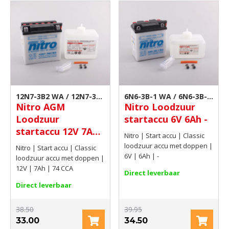
12N7-3B2 WA / 12N7-3B2
6N6-3B-1 WA / 6N6-3B-1
Nitro AGM
Nitro Loodzuur
| Motor accu
| Motor accu
Loodzuur
startaccu 6V 6Ah -
startaccu 12V 7Ah
Nitro | Start accu | Classic
74 CCA
loodzuur accu met doppen |
Nitro | Start accu | Classic
6V | 6Ah | -
loodzuur accu met doppen |
12V | 7Ah | 74 CCA
Direct leverbaar
Direct leverbaar
38.50
39.95
33.00
34.50