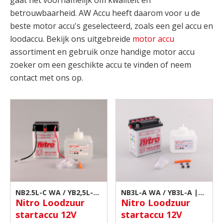
gaat het voornamelijk om kwaliteit en
betrouwbaarheid. AW Accu heeft daarom voor u de
beste motor accu's geselecteerd, zoals een gel accu en
loodaccu. Bekijk ons uitgebreide
motor accu
assortiment en gebruik onze handige motor accu
zoeker om een geschikte accu te vinden of neem
contact met ons op.
NB2.5L-C WA / YB2,5L-C
NB3L-A WA / YB3L-A |
Nitro Loodzuur
Nitro Loodzuur
| Motor accu
Motor accu
startaccu 12V
startaccu 12V