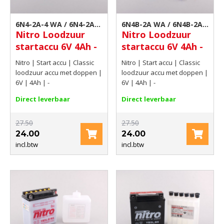
6N4-2A-4 WA / 6N4-2A-4
6N4B-2A WA / 6N4B-2A |
Nitro Loodzuur
Nitro Loodzuur
| Motor accu
Motor accu
startaccu 6V 4Ah -
startaccu 6V 4Ah -
Nitro | Start accu | Classic
Nitro | Start accu | Classic
loodzuur accu met doppen |
loodzuur accu met doppen |
6V | 4Ah | -
6V | 4Ah | -
Direct leverbaar
Direct leverbaar
27.50
27.50
24.00
24.00
incl.btw
incl.btw