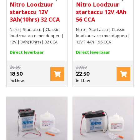
Nitro Loodzuur
Nitro Loodzuur
Motor accu
Motor accu
startaccu 12V
startaccu 12V 4Ah
3Ah(10hrs) 32 CCA
56 CCA
Nitro | Start accu | Classic
Nitro | Start accu | Classic
loodzuur accu met doppen |
loodzuur accu met doppen |
12V | 3Ah(10hrs) | 32 CCA
12V | 4Ah | 56 CCA
Direct leverbaar
Direct leverbaar
26.50
33.00
18.50
22.50
incl.btw
incl.btw