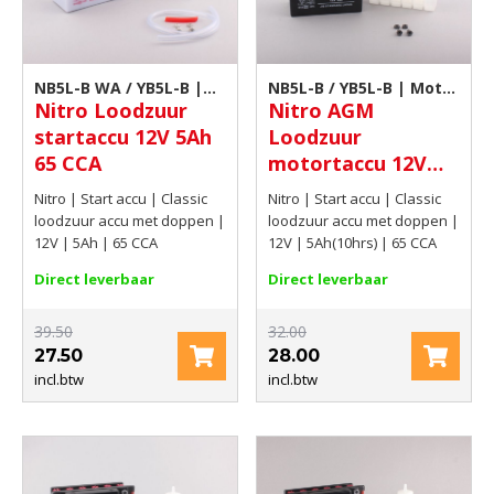
NB5L-B WA / YB5L-B |
NB5L-B / YB5L-B | Motor
Nitro Loodzuur
Nitro AGM
Motor accu
accu
startaccu 12V 5Ah
Loodzuur
65 CCA
motortaccu 12V
5Ah(10hrs) 65 CCA
Nitro | Start accu | Classic
Nitro | Start accu | Classic
loodzuur accu met doppen |
loodzuur accu met doppen |
12V | 5Ah | 65 CCA
12V | 5Ah(10hrs) | 65 CCA
Direct leverbaar
Direct leverbaar
39.50
32.00
27.50
28.00
incl.btw
incl.btw