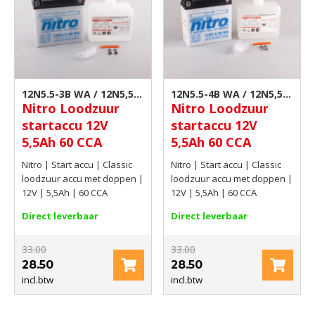
12N5.5-3B WA / 12N5,5-
12N5.5-4B WA / 12N5,5-
Nitro Loodzuur
Nitro Loodzuur
3B | Motor accu
4B | Motor accu
startaccu 12V
startaccu 12V
5,5Ah 60 CCA
5,5Ah 60 CCA
Nitro | Start accu | Classic
Nitro | Start accu | Classic
loodzuur accu met doppen |
loodzuur accu met doppen |
12V | 5,5Ah | 60 CCA
12V | 5,5Ah | 60 CCA
Direct leverbaar
Direct leverbaar
33.00
33.00
28.50
28.50
incl.btw
incl.btw