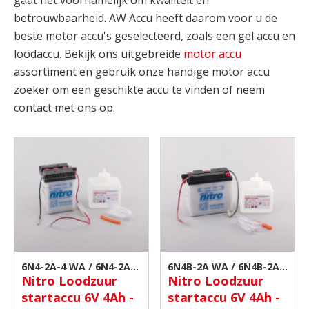
gaat het voornamelijk om kwaliteit en
betrouwbaarheid. AW Accu heeft daarom voor u de
beste motor accu's geselecteerd, zoals een gel accu en
loodaccu. Bekijk ons uitgebreide
motor accu
assortiment en gebruik onze handige motor accu
zoeker om een geschikte accu te vinden of neem
contact met ons op.
6N4-2A-4 WA / 6N4-2A-4
6N4B-2A WA / 6N4B-2A |
Nitro Loodzuur
Nitro Loodzuur
| Motor accu
Motor accu
startaccu 6V 4Ah -
startaccu 6V 4Ah -