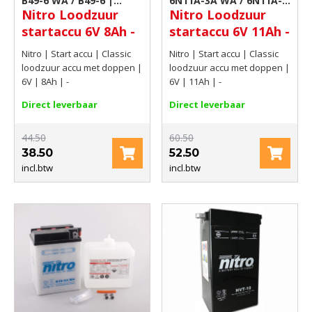
B49-6 WA / B49-6 |
6N11A-3A WA / 6N11A-
Nitro Loodzuur
Nitro Loodzuur
Motor accu
3A | Motor accu
startaccu 6V 8Ah -
startaccu 6V 11Ah -
Nitro | Start accu | Classic
Nitro | Start accu | Classic
loodzuur accu met doppen |
loodzuur accu met doppen |
6V | 8Ah | -
6V | 11Ah | -
Direct leverbaar
Direct leverbaar
44.50
60.50
38.50
52.50
incl.btw
incl.btw