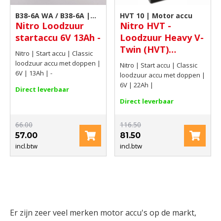
B38-6A WA / B38-6A |
HVT 10 | Motor accu
Nitro Loodzuur
Nitro HVT -
Motor accu
startaccu 6V 13Ah -
Loodzuur Heavy V-
Twin (HVT)
Nitro | Start accu | Classic
motoraccu 6V 22Ah
loodzuur accu met doppen |
Nitro | Start accu | Classic
6V | 13Ah | -
loodzuur accu met doppen |
6V | 22Ah |
Direct leverbaar
Direct leverbaar
66.00
116.50
57.00
81.50
incl.btw
incl.btw
Er zijn zeer veel merken motor accu's op de markt,