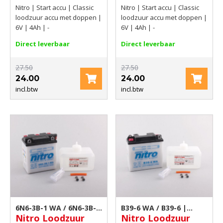
Nitro | Start accu | Classic
Nitro | Start accu | Classic
loodzuur accu met doppen |
loodzuur accu met doppen |
6V | 4Ah | -
6V | 4Ah | -
Direct leverbaar
Direct leverbaar
27.50
27.50
24.00
24.00
incl.btw
incl.btw
6N6-3B-1 WA / 6N6-3B-1
B39-6 WA / B39-6 |
Nitro Loodzuur
Nitro Loodzuur
| Motor accu
Motor accu