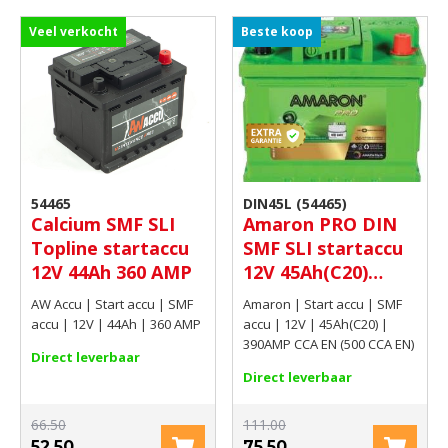
Veel verkocht
Beste koop
54465
DIN45L (54465)
Calcium SMF SLI
Amaron PRO DIN
Topline startaccu
SMF SLI startaccu
12V 44Ah 360 AMP
12V 45Ah(C20)
390AMP CCA EN
AW Accu | Start accu | SMF
Amaron | Start accu | SMF
(500 CCA EN)
accu | 12V | 44Ah | 360 AMP
accu | 12V | 45Ah(C20) |
390AMP CCA EN (500 CCA EN)
Direct leverbaar
Direct leverbaar
66.50
111.00
52.50
75.50