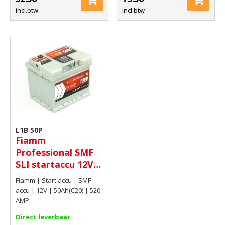
incl.btw
incl.btw
L1B 50P
Fiamm
Professional SMF
SLI startaccu 12V
50Ah(C20) 520 AMP
Fiamm | Start accu | SMF
accu | 12V | 50Ah(C20) | 520
AMP
Direct leverbaar