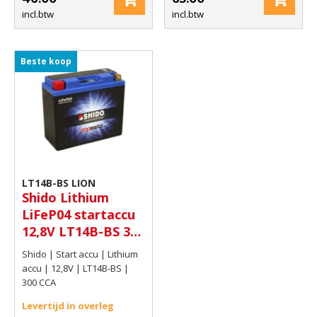
incl.btw
incl.btw
Beste koop
LT14B-BS LION
Shido Lithium
LiFeP04 startaccu
12,8V LT14B-BS 300
CCA
Shido | Start accu | Lithium
accu | 12,8V | LT14B-BS |
300 CCA
Levertijd in overleg