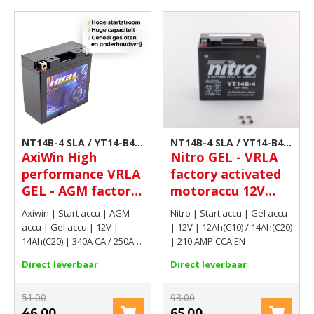
NT14B-4 SLA / YT14-B4
NT14B-4 SLA / YT14-B4
AxiWin High
Nitro GEL - VRLA
GEL / AT14-B4
GEL
performance VRLA
factory activated
GEL - AGM factory
motoraccu 12V
activated
12Ah(C10) /
Axiwin | Start accu | AGM
Nitro | Start accu | Gel accu
motoraccu 12V
14Ah(C20) 210 AMP
accu | Gel accu | 12V |
| 12V | 12Ah(C10) / 14Ah(C20)
14Ah(C20) 340A CA
CCA EN
14Ah(C20) | 340A CA / 250A
| 210 AMP CCA EN
CCA EN
/ 250A CCA EN
Direct leverbaar
Direct leverbaar
51.00
93.00
46.00
65.00