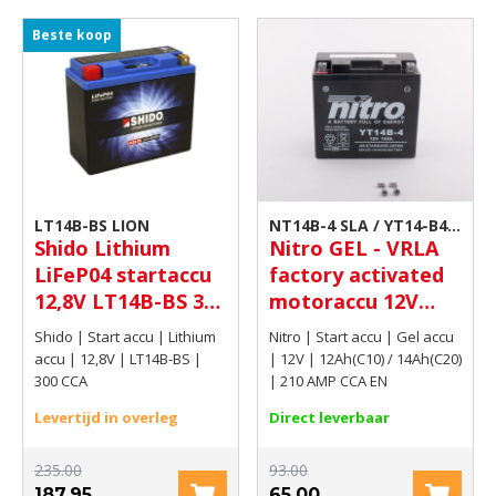
Beste koop
LT14B-BS LION
NT14B-4 SLA / YT14-B4
Shido Lithium
Nitro GEL - VRLA
GEL
LiFeP04 startaccu
factory activated
12,8V LT14B-BS 300
motoraccu 12V
CCA
12Ah(C10) /
Shido | Start accu | Lithium
Nitro | Start accu | Gel accu
14Ah(C20) 210 AMP
accu | 12,8V | LT14B-BS |
| 12V | 12Ah(C10) / 14Ah(C20)
CCA EN
300 CCA
| 210 AMP CCA EN
Levertijd in overleg
Direct leverbaar
235.00
93.00
187.95
65.00