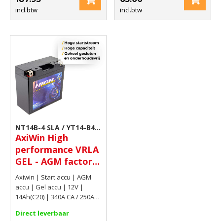
incl.btw
incl.btw
NT14B-4 SLA / YT14-B4
AxiWin High
GEL / AT14-B4
performance VRLA
GEL - AGM factory
activated
Axiwin | Start accu | AGM
motoraccu 12V
accu | Gel accu | 12V |
14Ah(C20) 340A CA
14Ah(C20) | 340A CA / 250A
CCA EN
/ 250A CCA EN
Direct leverbaar