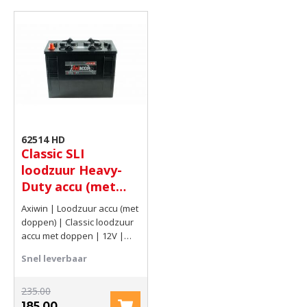
62514 HD
Classic SLI
loodzuur Heavy-
Duty accu (met
insert doppen) 12V
Axiwin | Loodzuur accu (met
125Ah(C20) 720
doppen) | Classic loodzuur
AMP
accu met doppen | 12V |
125Ah(C20) | 720 AMP
Snel leverbaar
235.00
185.00