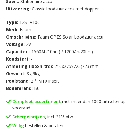
Soort:
Stationaire accu
Uitvoering:
Classic loodzuur accu met doppen
Type:
12STA100
Merk:
Faam
Omschrijving:
Faam OPZS Solar Loodzuur accu
Voltage:
2V
Capaciteit:
1560Ah(10hrs) / 1200Ah(20hrs)
Koudstart:
-
Afmeting (lxbxh(th)):
210x275x723(723)mm
Gewicht:
87,9kg
Poolstand:
2 * M10 insert
Bodemrand:
B0
Compleet assortiment
met meer dan 1000 artikelen op
voorraad
Scherpe prijzen
, incl. 21% btw
Veilig
bestellen & betalen