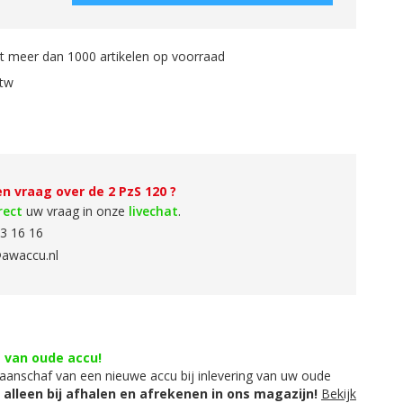
 meer dan 1000 artikelen op voorraad
btw
n vraag over de 2 PzS 120 ?
rect
uw vraag in onze
livechat
.
3 16 16
awaccu.nl
g van oude accu!
aanschaf van een nieuwe accu bij inlevering van uw oude
t alleen bij afhalen en afrekenen in ons magazijn!
Bekijk