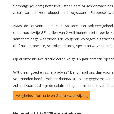
Sommige (oudere) heftrucks / stapelaars of schrobmachines bes
accu's van een zeer robuuste en hoogstaande Europese kwali
Naast de conventionele 2 volt tractiecel is er ook een geheel
onderhoudsvrije GEL cellen van 2 Volt kunnen niet meer lekke
samengevoegd waardoor u de volgende voltage's als tractieset 
(heftruck, stapelaar, schrobmachines, Spykstaalwagens enz).
Op al onze nieuwe tractie cellen krijgt u 5 jaar garantie op 
Wilt u een goed en scherp advies? Bel of mail ons dan voor ee
voorhanden heeft. Probeer daarnaast ook de gegevens van de 
zitten. Daarnaast zijn de celafmetingen, afmetingen van de 
Veiligheidsinformatie en Gebruiksaanwijzing
Het product 2 PzS 120 is identiek aan: