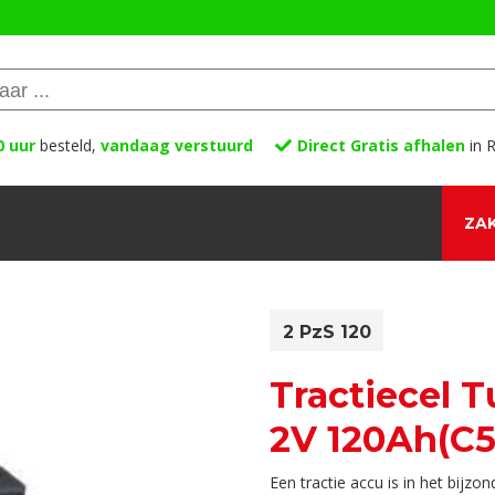
0 uur
besteld,
vandaag verstuurd
Direct Gratis afhalen
in R
ZAK
2 PzS 120
Tractiecel 
2V 120Ah(C5)
Een tractie accu is in het bijz