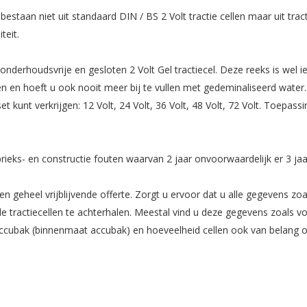
taan niet uit standaard DIN / BS 2 Volt tractie cellen maar uit tractie
teit.
 onderhoudsvrije en gesloten 2 Volt Gel tractiecel. Deze reeks is wel
n en hoeft u ook nooit meer bij te vullen met gedeminaliseerd water.
kunt verkrijgen: 12 Volt, 24 Volt, 36 Volt, 48 Volt, 72 Volt. Toepass
fabrieks- en constructie fouten waarvan 2 jaar onvoorwaardelijk er 3 ja
n geheel vrijblijvende offerte. Zorgt u ervoor dat u alle gegevens zoa
tractiecellen te achterhalen. Meestal vind u deze gegevens zoals vo
accubak (binnenmaat accubak) en hoeveelheid cellen ook van belang om