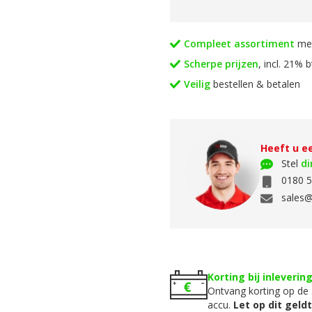
Compleet assortiment
met
Scherpe prijzen
, incl. 21% 
Veilig
bestellen & betalen
Heeft u ee
Stel
di
0180 5
sales@
Korting bij inleverin
Ontvang korting op de 
accu.
Let op dit geld