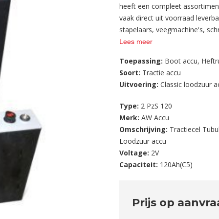
heeft een compleet assortiment 
vaak direct uit voorraad leverba
stapelaars, veegmachine's, sc
Lees meer
Toepassing:
Boot accu
,
Heftr
Soort:
Tractie accu
Uitvoering:
Classic loodzuur 
Type:
2 PzS 120
Merk:
AW Accu
Omschrijving:
Tractiecel Tubu
Loodzuur accu
Voltage:
2V
Capaciteit:
120Ah(C5)
Prijs op aanvr