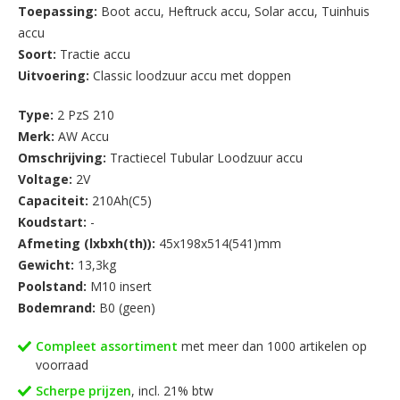
Toepassing:
Boot accu
,
Heftruck accu
,
Solar accu
,
Tuinhuis
accu
Soort:
Tractie accu
Uitvoering:
Classic loodzuur accu met doppen
Type:
2 PzS 210
Merk:
AW Accu
Omschrijving:
Tractiecel Tubular Loodzuur accu
Voltage:
2V
Capaciteit:
210Ah(C5)
Koudstart:
-
Afmeting (lxbxh(th)):
45x198x514(541)mm
Gewicht:
13,3kg
Poolstand:
M10 insert
Bodemrand:
B0 (geen)
Compleet assortiment
met meer dan 1000 artikelen op
voorraad
Scherpe prijzen
, incl. 21% btw