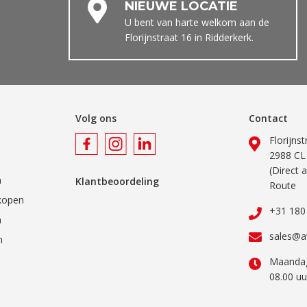
NIEUWE LOCATIE
U bent van harte welkom aan de
Florijnstraat 16 in Ridderkerk.
Volg ons
Contact
Florijns
2988 CL
(Direct 
n
Klantbeoordeling
Route
kopen
+31 180
n
sales@a
n
Maandag
08.00 uu