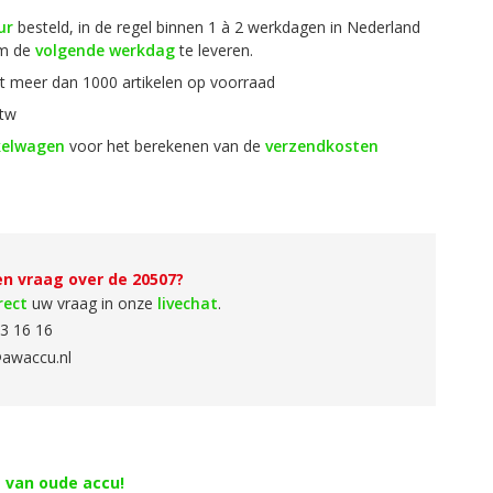
ur
besteld, in de regel binnen 1 à 2 werkdagen in Nederland
om de
volgende werkdag
te leveren.
 meer dan 1000 artikelen op voorraad
btw
kelwagen
voor het berekenen van de
verzendkosten
en vraag over de 20507?
rect
uw vraag in onze
livechat
.
3 16 16
awaccu.nl
g van oude accu!