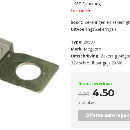
- KFZ-Sicherung
Lees meer
Soort:
Zekeringen en zekering
Uitvoering:
Zekeringen
Type:
20507
Merk:
Megaoto
Omschrijving:
Zekering Mega
32V schroefbaar grijs 2XM8
Direct leverbaar
4.50
6.25
incl. btw
Offerte aanvragen