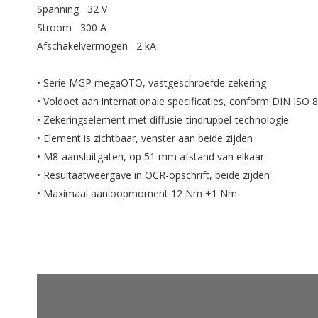
Spanning 32 V
Stroom 300 A
Afschakelvermogen 2 kA
• Serie MGP megaOTO, vastgeschroefde zekering
• Voldoet aan internationale specificaties, conform DIN IS
• Zekeringselement met diffusie-tindruppel-technologie
• Element is zichtbaar, venster aan beide zijden
• M8-aansluitgaten, op 51 mm afstand van elkaar
• Resultaatweergave in OCR-opschrift, beide zijden
• Maximaal aanloopmoment 12 Nm ±1 Nm