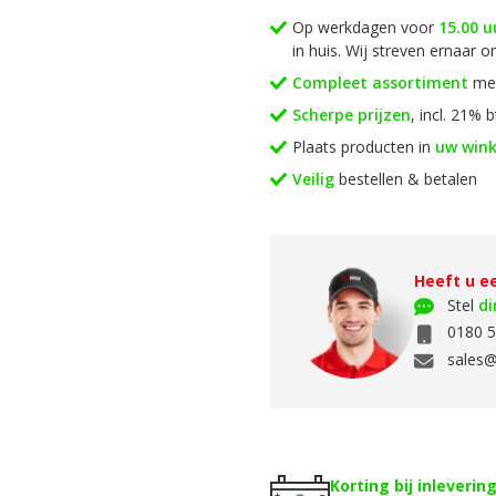
Op werkdagen voor
15.00 u
in huis. Wij streven ernaar 
Compleet assortiment
met
Scherpe prijzen
, incl. 21% 
Plaats producten in
uw win
Veilig
bestellen & betalen
Heeft u e
Stel
di
0180 5
sales@
Korting bij inleverin