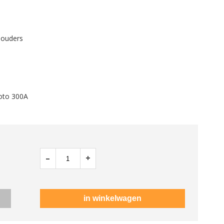
houders
oto 300A
–
+