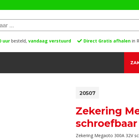
0 uur
besteld,
vandaag verstuurd
Direct Gratis afhalen
in R
ZAK
20507
Zekering M
schroefbaar
Zekering Megaoto 300A 32V sch