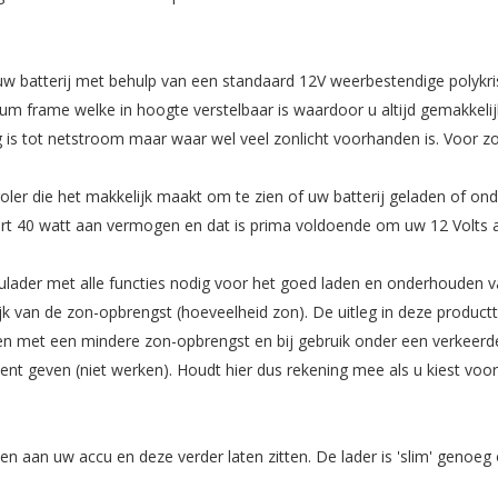
w batterij met behulp van een standaard 12V weerbestendige polykrist
ium frame welke in hoogte verstelbaar is waardoor u altijd gemakkelijk
is tot netstroom maar waar wel veel zonlicht voorhanden is. Voor zow
ler die het makkelijk maakt om te zien of uw batterij geladen of on
rt 40 watt aan vermogen en dat is prima voldoende om uw 12 Volts a
lader met alle functies nodig voor het goed laden en onderhouden va
ijk van de zon-opbrengst (hoeveelheid zon). De uitleg in deze product
en met een mindere zon-opbrengst en bij gebruik onder een verkeerd
t geven (niet werken). Houdt hier dus rekening mee als u kiest voor
ten aan uw accu en deze verder laten zitten. De lader is 'slim' genoe