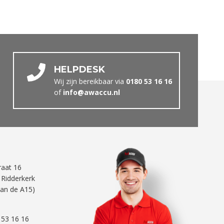
HELPDESK
Wij zijn bereikbaar via
0180 53 16 16
of
info@awaccu.nl
traat 16
 Ridderkerk
aan de A15)
 53 16 16