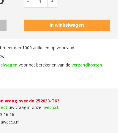
0
–
+
 meer dan 1000 artikelen op voorraad
btw
kelwagen
voor het berekenen van de
verzendkosten
en vraag over de 252033-TK?
rect
uw vraag in onze
livechat
.
3 16 16
awaccu.nl