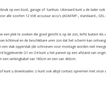
ebruik op een boot, garage of tuinhuis. Uiteraard kunt u de lader o
or alle soorten 12 Volt accuzuur accu's (AGM/MF-, standaard-, GEL- 
en plek te zoeken die goed gericht is op de zon, liefst buiten! Als 
an lichtinval en de beschikbare uren zon dat het scherm kan ontvang
 een vlak oppervlak (de schroeven voor montage worden niet meegel
rd bijgeleverde O1 en O4 kunt u het paneel op een afstand van ongev
ben een verlengkabel van 180cm en een van 460cm.
of kunt u downloaden. U kunt ook altijd contact opnemen met onze v