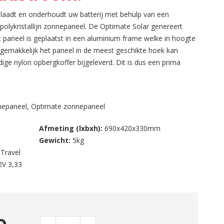
laadt en onderhoudt uw batterij met behulp van een
olykristallijn zonnepaneel. De Optimate Solar genereert
Het paneel is geplaatst in een aluminium frame welke in hoogte
d gemakkelijk het paneel in de meest geschikte hoek kan
dige nylon opbergkoffer bijgeleverd. Dit is dus een prima
r geen toegang is tot netstroom maar waar wel veel zonlicht
epaneel, Optimate zonnepaneel
Afmeting (lxbxh):
690x420x330mm
Gewicht:
5kg
Travel
2V 3,33