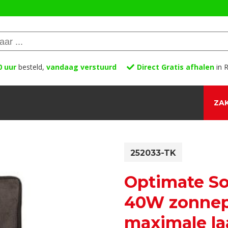
0 uur
besteld,
vandaag verstuurd
Direct Gratis afhalen
in R
ZAK
252033-TK
Optimate Sol
40W zonnep
maximale la