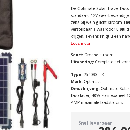
De Optimate Solar Travel Duo, 
standaard 12V weerbestendige p
zelfs bij weinig licht stroom. 
verstelbaar is waardoor u altij
krijgen. Tevens krijgt u een han
oplossing voor plaatsen waar e
Lees meer
voorhanden is.
Soort:
Groene stroom
Uitvoering:
Complete set zonn
Type:
252033-TK
Merk:
Optimate
Omschrijving:
Optimate Solar 
Duo lader, 40W zonnepaneel 1
AMP maximale laadstroom.
Snel leverbaar