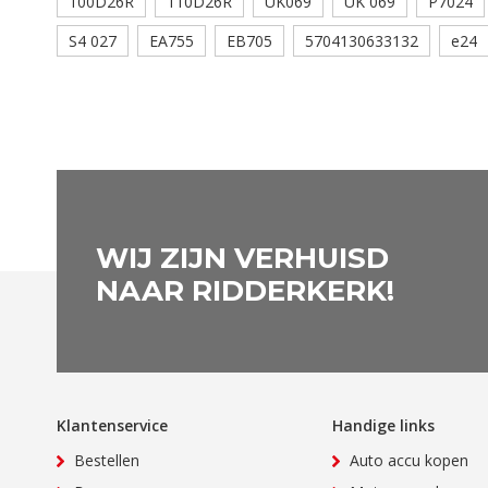
100D26R
110D26R
UK069
UK 069
P7024
S4 027
EA755
EB705
5704130633132
e24
WIJ ZIJN VERHUISD
NAAR RIDDERKERK!
Klantenservice
Handige links
Bestellen
Auto accu kopen