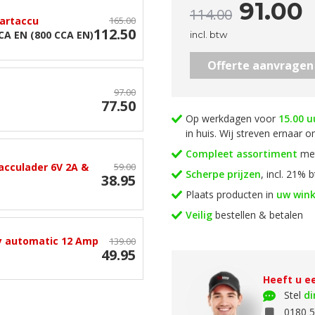
91.00
114.00
tartaccu
165.00
112.50
CA EN (800 CCA EN)
incl. btw
Offerte aanvragen
97.00
77.50
Op werkdagen voor
15.00 u
in huis. Wij streven ernaar 
Compleet assortiment
met
acculader 6V 2A &
59.00
Scherpe prijzen
, incl. 21% 
38.95
Plaats producten in
uw win
Veilig
bestellen & betalen
ly automatic 12 Amp
139.00
49.95
Heeft u e
Stel
di
0180 5