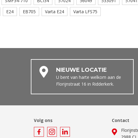
SMF34-710
BCI34
57024
56049
533091
57041
E24
EB705
Varta E24
Varta LFS75
NIEUWE LOCATIE
U bent van harte welkom aan de
Florijnstraat 16 in Ridderkerk.
Volg ons
Contact
Florijns
2988 CL