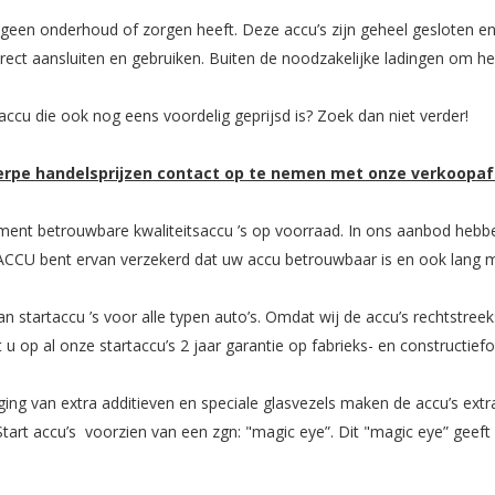
geen onderhoud of zorgen heeft. Deze accu’s zijn geheel gesloten en
ct aansluiten en gebruiken. Buiten de noodzakelijke ladingen om he
cu die ook nog eens voordelig geprijsd is? Zoek dan niet verder!
herpe handelsprijzen contact op te nemen met onze verkoopaf
ment betrouwbare kwaliteitsaccu ’s op voorraad. In ons aanbod hebbe
CCU bent ervan verzekerd dat uw accu betrouwbaar is en ook lang 
n startaccu ’s voor alle typen auto’s. Omdat wij de accu’s rechtstree
 u op al onze startaccu’s 2 jaar garantie op fabrieks- en constructief
ing van extra additieven en speciale glasvezels maken de accu’s ext
tart accu’s voorzien van een zgn: "magic eye”. Dit "magic eye” geeft 