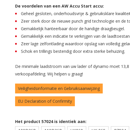
De voordelen van een AW Accu Start accu:
Geheel gesloten, onderhoudsvrije & gebruiksklare kwalitei
Zeer sterk door de nieuwe punch grid technologie en de to
Gemakkelijk hanteerbaar door de handige draagbeugel.
Gemakkelijk een indicatie te verkrijgen van de laadtoest
Zeer lage zelfontlading waardoor opslag van volledig gelad
Schok en trillings bestendig door extra sterke behuizing.
De minimale laadstroom van uw lader of dynamo moet 13,8 vol
verkoopafdeling. Wij helpen u graag!
Veiligheidsinformatie en Gebruiksaanwijzing
EU Declaration of Confirmity
Het product 57024 is identiek aan: