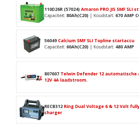
110D26R (57024)
Amaron PRO JIS SMF SLI s
Capaciteit:
80Ah(C20)
| Koudstart:
670 AMP C
56049
Calcium SMF SLI Topline startaccu
Capaciteit:
60Ah(C20)
| Koudstart:
480 AMP
807607
Telwin Defender 12 automatische 
12V 4A laadstroom.
RECB312
Ring Dual Voltage 6 & 12 Volt ful
charger