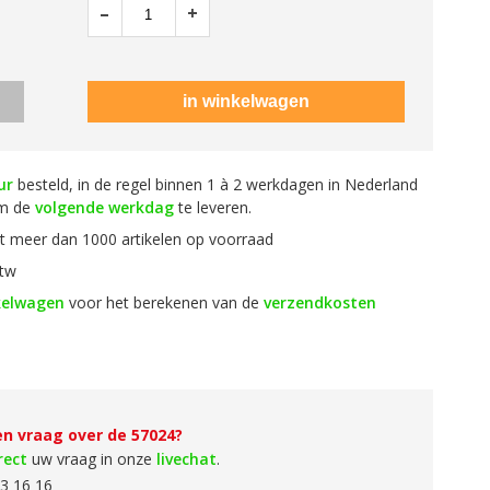
–
+
ur
besteld, in de regel binnen 1 à 2 werkdagen in Nederland
om de
volgende werkdag
te leveren.
 meer dan 1000 artikelen op voorraad
btw
kelwagen
voor het berekenen van de
verzendkosten
en vraag over de 57024?
rect
uw vraag in onze
livechat
.
3 16 16