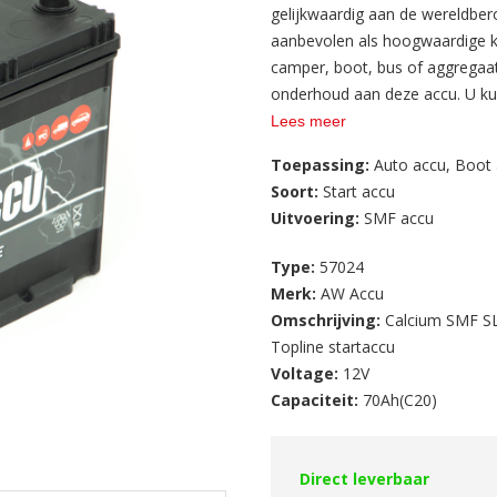
gelijkwaardig aan de wereldb
aanbevolen als hoogwaardige kw
camper, boot, bus of aggregaat
onderhoud aan deze accu. U kun
Lees meer
AW ACCU heeft ruime ervaring al
Toepassing:
Auto accu
,
Boot 
toepassingen. Omdat wij de ac
Soort:
Start accu
fabrikanten, kunnen wij u de a
Uitvoering:
SMF accu
scherpe fabrieksprijzen aanbied
krijgt u op al onze accu’s garan
Type:
57024
Merk:
AW Accu
Kortom; met een deze Topline 
Omschrijving:
Calcium SMF SL
betrouwbaar is en bovendien o
Topline startaccu
Voltage:
12V
Capaciteit:
70Ah(C20)
Direct leverbaar