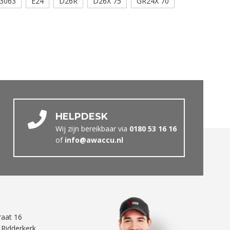
3063
E24
D26R
D26X 75
GR24X 70
HELPDESK
Wij zijn bereikbaar via
0180 53 16 16
of
info@awaccu.nl
traat 16
 Ridderkerk