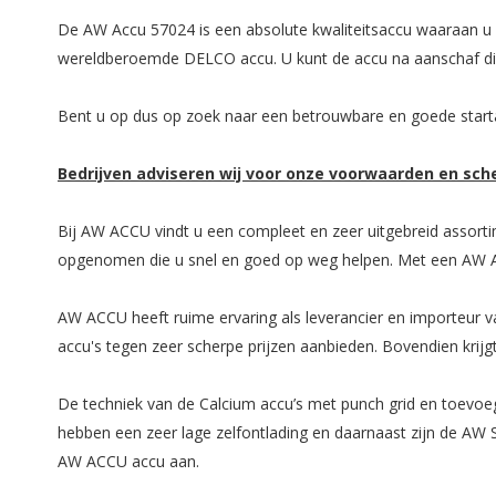
De AW Accu 57024 is een absolute kwaliteitsaccu waaraan u 
wereldberoemde DELCO accu. U kunt de accu na aanschaf dire
Bent u op dus op zoek naar een betrouwbare en goede startac
Bedrijven adviseren wij voor onze voorwaarden en sc
Bij AW ACCU vindt u een compleet en zeer uitgebreid assorti
opgenomen die u snel en goed op weg helpen. Met een AW A
AW ACCU heeft ruime ervaring als leverancier en importeur va
accu's tegen zeer scherpe prijzen aanbieden. Bovendien krijgt
De techniek van de Calcium accu’s met punch grid en toevoeg
hebben een zeer lage zelfontlading en daarnaast zijn de AW S
AW ACCU accu aan.