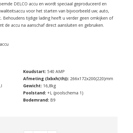
eroemde DELCO accu en wordt speciaal geproduceerd en
aliteitsaccu voor het starten van bijvoorbeeld uw; auto,
. Behoudens tijdige lading heeft u verder geen omkijken of
t de accu na aanschaf direct aansluiten en gebruiken.
s leverancier en importeur van accu ’s voor vrijwel alle
accu
cu’s rechtstreeks importeren van de diverse gerenommeerde
ccu’s onder ons eigen AWACCU private label tegen zeer
en. Bovendien staan wij voor onze kwaliteit en service en
tie op fabrieks- en constructiefouten.
Koudstart:
540 AMP
Afmeting (lxbxh(th)):
266x172x200(220)mm
accu van AW ACCU bent u ervan verzekerd dat uw accu
I
Gewicht:
16,8kg
ok nog eens lang meegaat!
Poolstand:
+L (poolschema 1)
Bodemrand:
B9