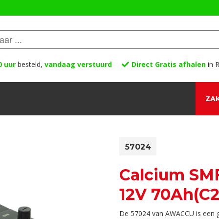
0 uur
besteld,
vandaag verstuurd
Direct Gratis afhalen
in R
ZAK
57024
Calcium SMF
12V 70Ah(C
De 57024 van AWACCU is een ge