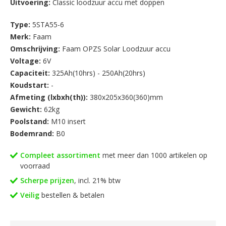
Uitvoering:
Classic loodzuur accu met doppen
Type:
5STA55-6
Merk:
Faam
Omschrijving:
Faam OPZS Solar Loodzuur accu
Voltage:
6V
Capaciteit:
325Ah(10hrs) - 250Ah(20hrs)
Koudstart:
-
Afmeting (lxbxh(th)):
380x205x360(360)mm
Gewicht:
62kg
Poolstand:
M10 insert
Bodemrand:
B0
Compleet assortiment
met meer dan 1000 artikelen op
voorraad
Scherpe prijzen
, incl. 21% btw
Veilig
bestellen & betalen