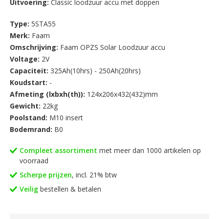
Uitvoering:
Classic loodzuur accu met doppen
Type:
5STA55
Merk:
Faam
Omschrijving:
Faam OPZS Solar Loodzuur accu
Voltage:
2V
Capaciteit:
325Ah(10hrs) - 250Ah(20hrs)
Koudstart:
-
Afmeting (lxbxh(th)):
124x206x432(432)mm
Gewicht:
22kg
Poolstand:
M10 insert
Bodemrand:
B0
Compleet assortiment
met meer dan 1000 artikelen op
voorraad
Scherpe prijzen
, incl. 21% btw
Veilig
bestellen & betalen