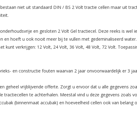
taan niet uit standaard DIN / BS 2 Volt tractie cellen maar uit tractie
teit.
 onderhoudsvrije en gesloten 2 Volt Gel tractiecel. Deze reeks is wel
n en hoeft u ook nooit meer bij te vullen met gedeminaliseerd water.
kunt verkrijgen: 12 Volt, 24 Volt, 36 Volt, 48 Volt, 72 Volt. Toepass
fabrieks- en constructie fouten waarvan 2 jaar onvoorwaardelijk er 3 ja
n geheel vrijblijvende offerte. Zorgt u ervoor dat u alle gegevens zoa
tractiecellen te achterhalen. Meestal vind u deze gegevens zoals vo
accubak (binnenmaat accubak) en hoeveelheid cellen ook van belang om