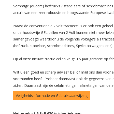
Sommige (oudere) heftrucks / stapelaars of schrobmachines bes
accu's van een zeer robuuste en hoogstaande Europese kwali
Naast de conventionele 2 volt tractiecel is er ook een geheel
onderhoudsvrije GEL cellen van 2 Volt kunnen niet meer lekke
samengevoegd waardoor u de volgende voltage's als tractieset 
(heftruck, stapelaar, schrobmachines, Spykstaalwagens enz).
Op al onze nieuwe tractie cellen krijgt u 5 jaar garantie op 
Wilt u een goed en scherp advies? Bel of mail ons dan voor ee
voorhanden heeft. Probeer daarnaast ook de gegevens van de 
zitten. Daarnaast zijn de celafmetingen, afmetingen van de 
Veiligheidsinformatie en Gebruiksaanwijzing
Het product 6 PzB 630 is identiek aan: