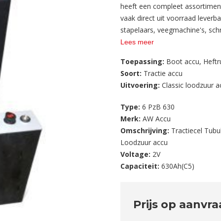
heeft een compleet assortiment 
vaak direct uit voorraad leverba
stapelaars, veegmachine's, sc
Lees meer
Toepassing:
Boot accu
,
Heftr
Soort:
Tractie accu
Uitvoering:
Classic loodzuur 
Type:
6 PzB 630
Merk:
AW Accu
Omschrijving:
Tractiecel Tubu
Loodzuur accu
Voltage:
2V
Capaciteit:
630Ah(C5)
Prijs op aanvr