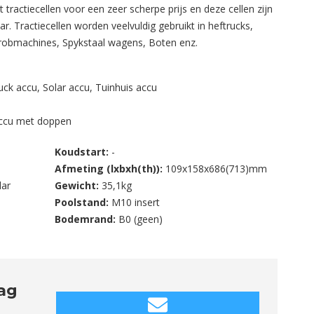
tractiecellen voor een zeer scherpe prijs en deze cellen zijn
ar. Tractiecellen worden veelvuldig gebruikt in heftrucks,
hrobmachines, Spykstaal wagens, Boten enz.
uck accu
,
Solar accu
,
Tuinhuis accu
accu met doppen
Koudstart:
-
Afmeting (lxbxh(th)):
109x158x686(713)mm
lar
Gewicht:
35,1kg
Poolstand:
M10 insert
Bodemrand:
B0 (geen)
aag