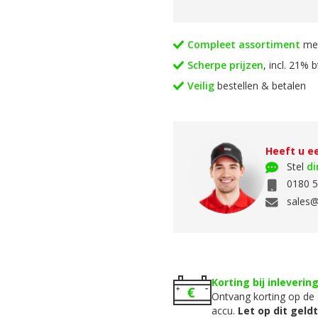
Compleet assortiment
met
Scherpe prijzen
, incl. 21% 
Veilig
bestellen & betalen
Heeft u e
Stel
di
0180 5
sales@
Korting bij inleverin
Ontvang korting op de 
accu.
Let op dit geld