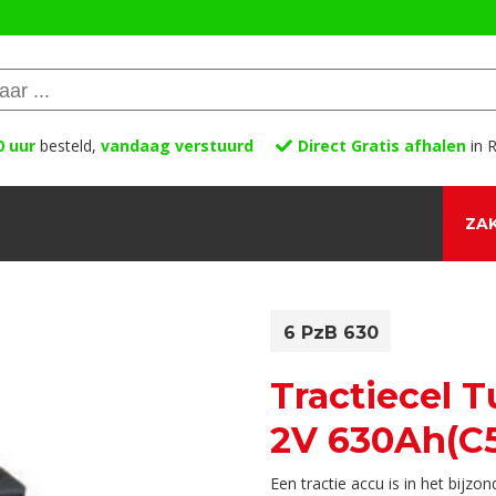
0 uur
besteld,
vandaag verstuurd
Direct Gratis afhalen
in R
ZAK
6 PzB 630
Tractiecel 
2V 630Ah(C5
Een tractie accu is in het bijz