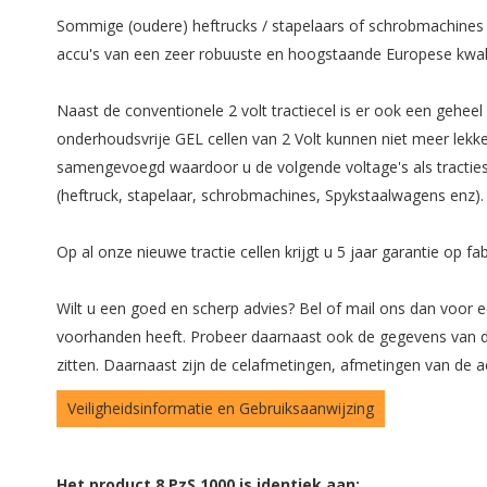
Sommige (oudere) heftrucks / stapelaars of schrobmachines bes
accu's van een zeer robuuste en hoogstaande Europese kwali
Naast de conventionele 2 volt tractiecel is er ook een geheel
onderhoudsvrije GEL cellen van 2 Volt kunnen niet meer lekke
samengevoegd waardoor u de volgende voltage's als tractieset 
(heftruck, stapelaar, schrobmachines, Spykstaalwagens enz).
Op al onze nieuwe tractie cellen krijgt u 5 jaar garantie op 
Wilt u een goed en scherp advies? Bel of mail ons dan voor ee
voorhanden heeft. Probeer daarnaast ook de gegevens van de 
zitten. Daarnaast zijn de celafmetingen, afmetingen van de 
Veiligheidsinformatie en Gebruiksaanwijzing
Het product 8 PzS 1000 is identiek aan: