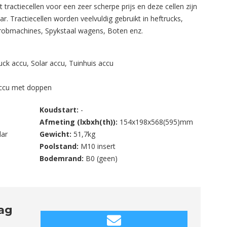
tractiecellen voor een zeer scherpe prijs en deze cellen zijn
ar. Tractiecellen worden veelvuldig gebruikt in heftrucks,
hrobmachines, Spykstaal wagens, Boten enz.
uck accu
,
Solar accu
,
Tuinhuis accu
accu met doppen
Koudstart:
-
Afmeting (lxbxh(th)):
154x198x568(595)mm
lar
Gewicht:
51,7kg
Poolstand:
M10 insert
Bodemrand:
B0 (geen)
aag