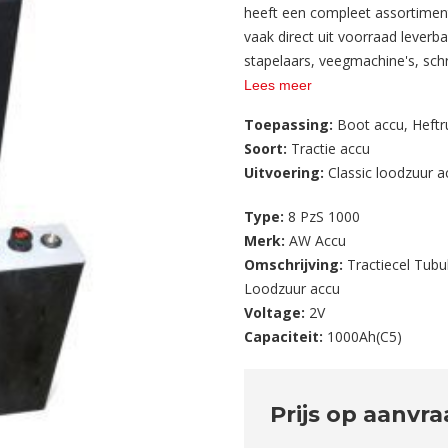
heeft een compleet assortiment 
vaak direct uit voorraad leverba
stapelaars, veegmachine's, sc
Lees meer
Toepassing:
Boot accu
,
Heftr
Soort:
Tractie accu
Uitvoering:
Classic loodzuur 
Type:
8 PzS 1000
Merk:
AW Accu
Omschrijving:
Tractiecel Tubu
Loodzuur accu
Voltage:
2V
Capaciteit:
1000Ah(C5)
Prijs op aanvr