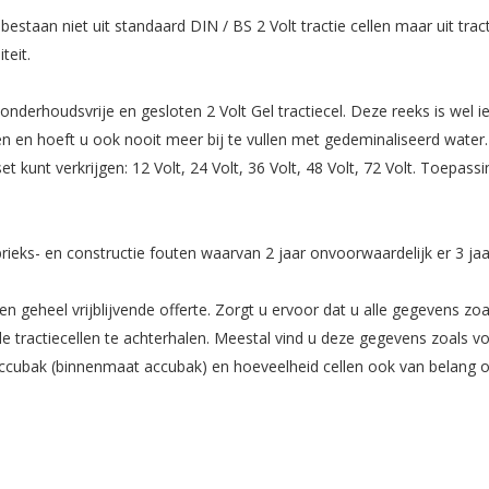
taan niet uit standaard DIN / BS 2 Volt tractie cellen maar uit tractie
teit.
 onderhoudsvrije en gesloten 2 Volt Gel tractiecel. Deze reeks is wel
n en hoeft u ook nooit meer bij te vullen met gedeminaliseerd water.
kunt verkrijgen: 12 Volt, 24 Volt, 36 Volt, 48 Volt, 72 Volt. Toepass
fabrieks- en constructie fouten waarvan 2 jaar onvoorwaardelijk er 3 ja
n geheel vrijblijvende offerte. Zorgt u ervoor dat u alle gegevens zoa
tractiecellen te achterhalen. Meestal vind u deze gegevens zoals vo
accubak (binnenmaat accubak) en hoeveelheid cellen ook van belang om