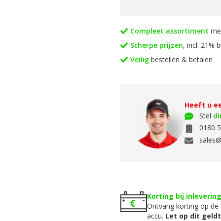
Compleet assortiment
met
Scherpe prijzen
, incl. 21% 
Veilig
bestellen & betalen
Heeft u ee
Stel
di
0180 5
sales@
Korting bij inleverin
Ontvang korting op de 
accu.
Let op dit geld