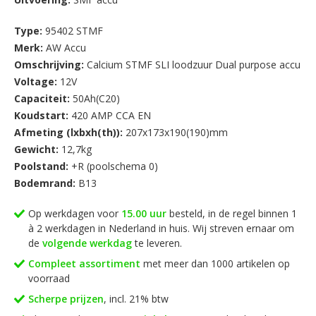
Type:
95402 STMF
Merk:
AW Accu
Omschrijving:
Calcium STMF SLI loodzuur Dual purpose accu
Voltage:
12V
Capaciteit:
50Ah(C20)
Koudstart:
420 AMP CCA EN
Afmeting (lxbxh(th)):
207x173x190(190)mm
Gewicht:
12,7kg
Poolstand:
+R (poolschema 0)
Bodemrand:
B13
Op werkdagen voor
15.00 uur
besteld, in de regel binnen 1
à 2 werkdagen in Nederland in huis. Wij streven ernaar om
de
volgende werkdag
te leveren.
Compleet assortiment
met meer dan 1000 artikelen op
voorraad
Scherpe prijzen
, incl. 21% btw