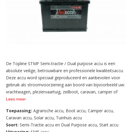
De Topline STMF Semi-tractie / Dual purpose accu is een
absolute veilige, betrouwbare en professionele kwaliteitsaccu.
Deze accu word speciaal geproduceerd en aanbevolen voor
gebruik als stroomvoorziening aan boord van bijvoorbeeld uw:
vrachtwagen, pleziervaartuig, zeilboot, caravan, camper of
caravanmover. Deze Topline STMF accu kan voor zowel start
Lees meer
maar vooral ook voor lichtdoeleinden gebruikt worden en is
Toepassing:
Agrarische accu
,
Boot accu
,
Camper accu
,
dus de ideale accu voor vrijwel iedere toepassing aan boord
Caravan accu
,
Solar accu
,
Tuinhuis accu
van uw vrachtwagen, recreatie of marine toepassing.
Soort:
Semi-Tractie accu en Dual Purpose accu
,
Start accu
Uitvoering:
SMF accu