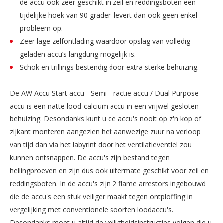
de accu ook zeer geschikt in zeil en reddingsboten een
tijdelijke hoek van 90 graden levert dan ook geen enkel
probleem op.
Zeer lage zelfontlading waardoor opslag van volledig
geladen accu’s langdurig mogelijk is.
Schok en trillings bestendig door extra sterke behuizing.
De AW Accu Start accu - Semi-Tractie accu / Dual Purpose
accu is een natte lood-calcium accu in een vrijwel gesloten
behuizing. Desondanks kunt u de accu's nooit op z'n kop of
zijkant monteren aangezien het aanwezige zuur na verloop
van tijd dan via het labyrint door het ventilatieventiel zou
kunnen ontsnappen. De accu's zijn bestand tegen
hellingproeven en zijn dus ook uitermate geschikt voor zeil en
reddingsboten. In de accu's zijn 2 flame arrestors ingebouwd
die de accu's een stuk veiliger maakt tegen ontploffing in
vergelijking met conventionele soorten loodaccu's.
Desondanks moet u altijd de veiligheidsinstructies volgen die u