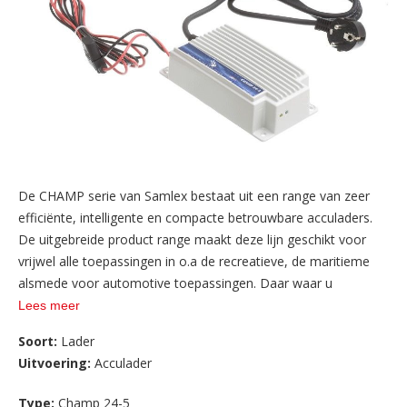
De CHAMP serie van Samlex bestaat uit een range van zeer
efficiënte, intelligente en compacte betrouwbare acculaders.
De uitgebreide product range maakt deze lijn geschikt voor
vrijwel alle toepassingen in o.a de recreatieve, de maritieme
alsmede voor automotive toepassingen. Daar waar u
betrouwbaarheid en kwaliteit zoekt bent u met een juiste
Lees meer
Samlex lader zeer goed af. De CHAMP-laders maken het
Soort:
Lader
mogelijk om de batterij op te laden vanaf een AC-
Uitvoering:
Acculader
voedingsbron (generatorset, openbaar elektriciteitsnet,
walstroom, enz.). Deze laders zijn tevens waterdicht (IP65) en
Type:
Champ 24-5