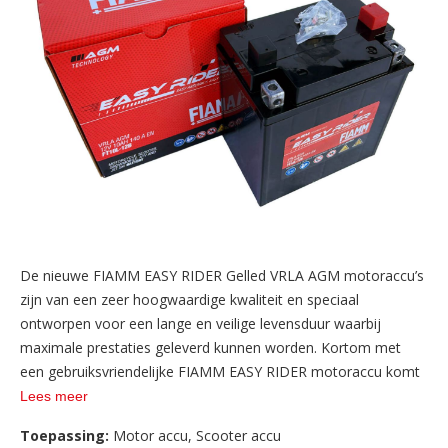
De nieuwe FIAMM EASY RIDER Gelled VRLA AGM motoraccu’s
zijn van een zeer hoogwaardige kwaliteit en speciaal
ontworpen voor een lange en veilige levensduur waarbij
maximale prestaties geleverd kunnen worden. Kortom met
een gebruiksvriendelijke FIAMM EASY RIDER motoraccu komt
u tot aanzienlijk betere startprestaties!
Lees meer
Toepassing:
Motor accu
,
Scooter accu