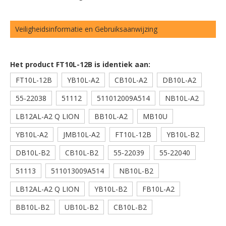
Veiligheidsinformatie en Gebruiksaanwijzing
Het product FT10L-12B is identiek aan:
FT10L-12B
YB10L-A2
CB10L-A2
DB10L-A2
55-22038
51112
511012009A514
NB10L-A2
LB12AL-A2 Q LION
BB10L-A2
MB10U
YB10L-A2
JMB10L-A2
FT10L-12B
YB10L-B2
DB10L-B2
CB10L-B2
55-22039
55-22040
51113
511013009A514
NB10L-B2
LB12AL-A2 Q LION
YB10L-B2
FB10L-A2
BB10L-B2
UB10L-B2
CB10L-B2