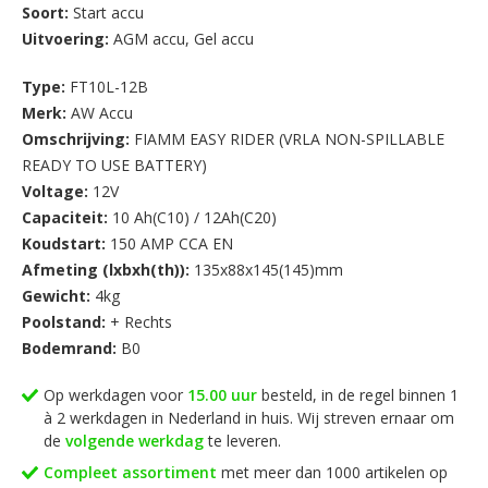
Soort:
Start accu
Uitvoering:
AGM accu
,
Gel accu
Type:
FT10L-12B
Merk:
AW Accu
Omschrijving:
FIAMM EASY RIDER (VRLA NON-SPILLABLE
READY TO USE BATTERY)
Voltage:
12V
Capaciteit:
10 Ah(C10) / 12Ah(C20)
Koudstart:
150 AMP CCA EN
Afmeting (lxbxh(th)):
135x88x145(145)mm
Gewicht:
4kg
Poolstand:
+ Rechts
Bodemrand:
B0
Op werkdagen voor
15.00 uur
besteld, in de regel binnen 1
à 2 werkdagen in Nederland in huis. Wij streven ernaar om
de
volgende werkdag
te leveren.
Compleet assortiment
met meer dan 1000 artikelen op