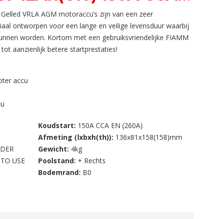
elled VRLA AGM motoraccu’s zijn van een zeer
iaal ontworpen voor een lange en veilige levensduur waarbij
kunnen worden. Kortom met een gebruiksvriendelijke FIAMM
t aanzienlijk betere startprestaties!
oter accu
cu
Koudstart:
150A CCA EN (260A)
Afmeting (lxbxh(th)):
136x81x158(158)mm
IDER
Gewicht:
4kg
 TO USE
Poolstand:
+ Rechts
Bodemrand:
B0