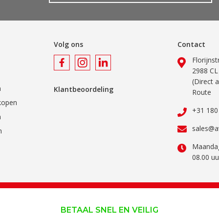
Volg ons
Contact
Florijns
2988 CL
(Direct 
n
Klantbeoordeling
Route
kopen
+31 180
n
sales@a
n
Maandag
08.00 uu
BETAAL SNEL EN VEILIG