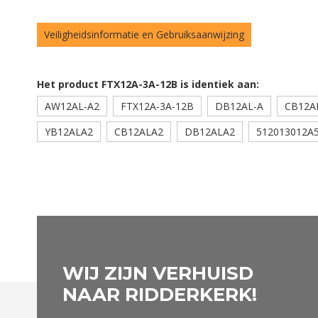
Veiligheidsinformatie en Gebruiksaanwijzing
Het product FTX12A-3A-12B is identiek aan:
AW12AL-A2
FTX12A-3A-12B
DB12AL-A
CB12A
YB12ALA2
CB12ALA2
DB12ALA2
512013012A
WIJ ZIJN VERHUISD
NAAR RIDDERKERK!