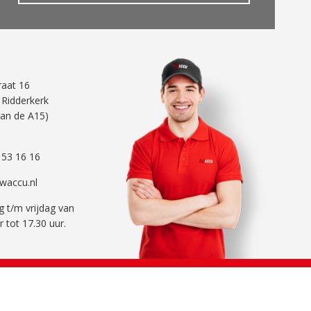
traat 16
 Ridderkerk
aan de A15)
 53 16 16
waccu.nl
 t/m vrijdag van
r tot 17.30 uur.