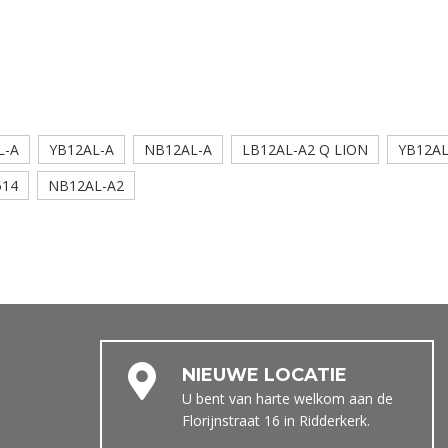
L-A
YB12AL-A
NB12AL-A
LB12AL-A2 Q LION
YB12AL
514
NB12AL-A2
NIEUWE LOCATIE
U bent van harte welkom aan de
Florijnstraat 16 in Ridderkerk.