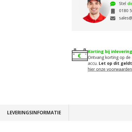
Stel
di
0180 5
sales@
Korting bij inleverin
Ontvang korting op de 
accu.
Let op dit geld
hier onze voorwaarden
LEVERINGSINFORMATIE