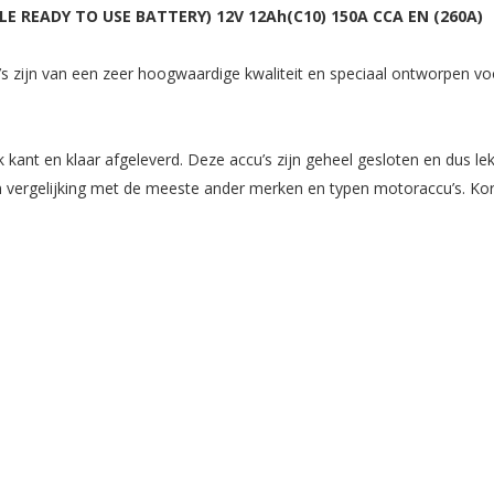
E READY TO USE BATTERY) 12V 12Ah(C10) 150A CCA EN (260A)
jn van een zeer hoogwaardige kwaliteit en speciaal ontworpen voor
t en klaar afgeleverd. Deze accu’s zijn geheel gesloten en dus lek e
in vergelijking met de meeste ander merken en typen motoraccu’s. 