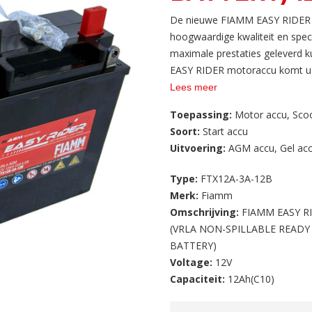
EN (260A)
De nieuwe FIAMM EASY RIDER G
hoogwaardige kwaliteit en spec
maximale prestaties geleverd 
EASY RIDER motoraccu komt u to
Lees meer
Toepassing:
Motor accu
,
Sco
Soort:
Start accu
Uitvoering:
AGM accu
,
Gel ac
Type:
FTX12A-3A-12B
Merk:
Fiamm
Omschrijving:
FIAMM EASY R
(VRLA NON-SPILLABLE READY
BATTERY)
Voltage:
12V
Capaciteit:
12Ah(C10)