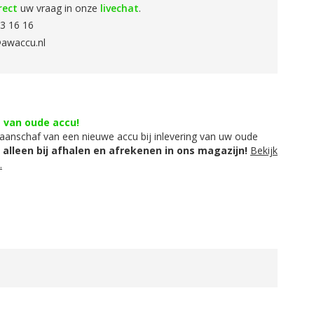
rect
uw vraag in onze
livechat
.
3 16 16
awaccu.nl
g van oude accu!
aanschaf van een nieuwe accu bij inlevering van uw oude
t alleen bij afhalen en afrekenen in ons magazijn!
Bekijk
.