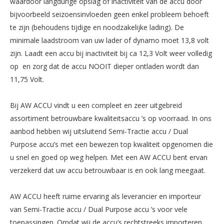
waardoor langdurige opslag of inactiviteit van de accu door
bijvoorbeeld seizoensinvloeden geen enkel probleem behoeft
te zijn (behoudens tijdige en noodzakelijke lading). De
minimale laadstroom van uw lader of dynamo moet 13,8 volt
zijn. Laadt een accu bij inactiviteit bij ca 12,3 Volt weer volledig
op en zorg dat de accu NOOIT dieper ontladen wordt dan
11,75 Volt.
Bij AW ACCU vindt u een compleet en zeer uitgebreid
assortiment betrouwbare kwaliteitsaccu ’s op voorraad. In ons
aanbod hebben wij uitsluitend Semi-Tractie accu / Dual
Purpose accu’s met een bewezen top kwaliteit opgenomen die
u snel en goed op weg helpen. Met een AW ACCU bent ervan
verzekerd dat uw accu betrouwbaar is en ook lang meegaat.
AW ACCU heeft ruime ervaring als leverancier en importeur
van Semi-Tractie accu / Dual Purpose accu ’s voor vele
toepassingen. Omdat wij de accu’s rechtstreeks importeren