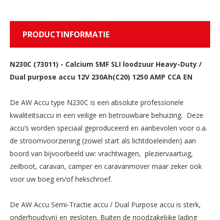
PRODUCTINFORMATIE
N230C (73011)
-
Calcium SMF SLI loodzuur Heavy-Duty /
Dual purpose accu 12V 230Ah(C20) 1250 AMP CCA EN
De AW Accu type N230C is een absolute professionele
kwaliteitsaccu in een veilige en betrouwbare behuizing. Deze
accu’s worden speciaal geproduceerd en aanbevolen voor o.a.
de stroomvoorziening (zowel start als lichtdoeleinden) aan
boord van bijvoorbeeld uw: vrachtwagen, pleziervaartuig,
zeilboot, caravan, camper en caravanmover maar zeker ook
voor uw boeg en/of hekschroef.
De AW Accu Semi-Tractie accu / Dual Purpose accu is sterk,
onderhoudsvrij en gesloten. Buiten de noodzakelijke lading