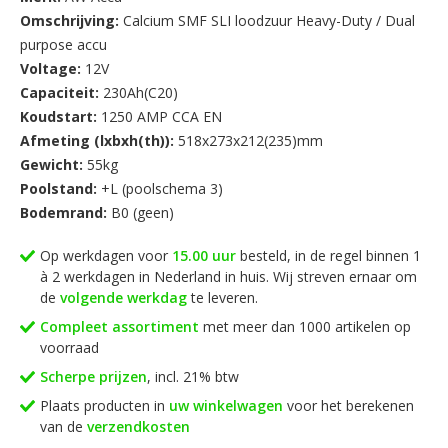
AW ACCU heeft ruime ervaring als leverancier en importeur
Omschrijving:
Calcium SMF SLI loodzuur Heavy-Duty / Dual
van accu ’s voor vrijwel alle toepassingen. Omdat wij de accu’s
purpose accu
rechtstreeks importeren van de diverse gerenommeerde
Voltage:
12V
fabrikanten, kunnen wij u de accu’s onder ons eigen AWACCU
Capaciteit:
230Ah(C20)
private label tegen zeer scherpe fabrieksprijzen aanbieden.
Koudstart:
1250 AMP CCA EN
Bovendien staan wij voor onze kwaliteit en service en krijgt u
Afmeting (lxbxh(th)):
518x273x212(235)mm
op al onze accu’s garantie op fabrieks- en constructiefouten.
Gewicht:
55kg
Poolstand:
+L (poolschema 3)
Kortom; met deze geselecteerde AW Calcium SMF SLI
Bodemrand:
B0 (geen)
loodzuur Heavy-Duty accu bent u ervan verzekerd dat uw accu
betrouwbaar is en bovendien ook nog eens lang meegaat!
Op werkdagen voor
15.00 uur
besteld, in de regel binnen 1
à 2 werkdagen in Nederland in huis. Wij streven ernaar om
de
volgende werkdag
te leveren.
Compleet assortiment
met meer dan 1000 artikelen op
voorraad
Scherpe prijzen
, incl. 21% btw
Plaats producten in
uw winkelwagen
voor het berekenen
van de
verzendkosten