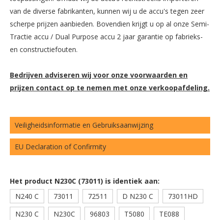
van de diverse fabrikanten, kunnen wij u de accu's tegen zeer
scherpe prijzen aanbieden. Bovendien krijgt u op al onze Semi-
Tractie accu / Dual Purpose accu 2 jaar garantie op fabrieks-
en constructiefouten.
Bedrijven adviseren wij voor onze voorwaarden en
prijzen contact op te nemen met onze verkoopafdeling.
Veiligheidsinformatie en Gebruiksaanwijzing
EU Declaration of Confirmity
Het product N230C (73011) is identiek aan:
N240 C
73011
72511
D N230 C
73011HD
N230 C
N230C
96803
T5080
TE088