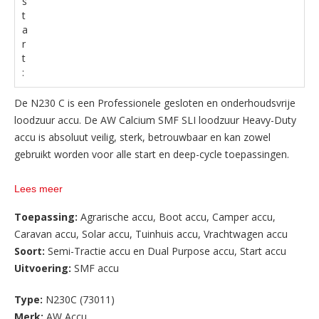
s
t
a
r
t
:
De N230 C is een Professionele gesloten en onderhoudsvrije
loodzuur accu. De AW Calcium SMF SLI loodzuur Heavy-Duty
accu is absoluut veilig, sterk, betrouwbaar en kan zowel
gebruikt worden voor alle start en deep-cycle toepassingen.
Deze kwaliteitsaccu wordt speciaal geproduceerd en
Lees meer
aanbevolen voor o.a. de stroomvoorziening aan boord van
Toepassing:
Agrarische accu
,
Boot accu
,
Camper accu
,
bijvoorbeeld uw: pleziervaartuig, zeilboot, caravan, camper of
Caravan accu
,
Solar accu
,
Tuinhuis accu
,
Vrachtwagen accu
caravanmover. De accu is gesloten en onderhoudsvrij.
Soort:
Semi-Tractie accu en Dual Purpose accu
,
Start accu
Behoudens een tijdige lading heeft u verder geen omkijken of
Uitvoering:
SMF accu
onderhoud aan deze accu. U kunt de accu daarom na
aanschaf direct aansluiten en gebruiken.
Type:
N230C (73011)
Merk:
AW Accu