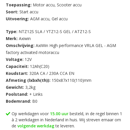
Toepassing:
Motor accu
,
Scooter accu
Soort:
Start accu
Uitvoering:
AGM accu
,
Gel accu
Type:
NTZ12S SLA / YTZ12-S GEL / ATZ12-S
Merk:
Axiwin
Omschrijving:
AxiWin High performance VRLA GEL - AGM
factory activated motoraccu
Voltage:
12V
Capaciteit:
12Ah(C20)
Koudstart:
320A CA / 230A CCA EN
Afmeting (lxbxh(th)):
150x87x110(110)mm
Gewicht:
3,2kg
Poolstand:
+ Links
Bodemrand:
B0
Op werkdagen voor
15.00 uur
besteld, in de regel binnen 1
à 2 werkdagen in Nederland in huis. Wij streven ernaar om
de
volgende werkdag
te leveren.