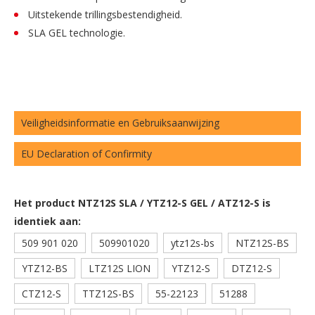
Uitstekende trillingsbestendigheid.
SLA GEL technologie.
Veiligheidsinformatie en Gebruiksaanwijzing
EU Declaration of Confirmity
Het product NTZ12S SLA / YTZ12-S GEL / ATZ12-S is
identiek aan:
509 901 020
509901020
ytz12s-bs
NTZ12S-BS
YTZ12-BS
LTZ12S LION
YTZ12-S
DTZ12-S
CTZ12-S
TTZ12S-BS
55-22123
51288