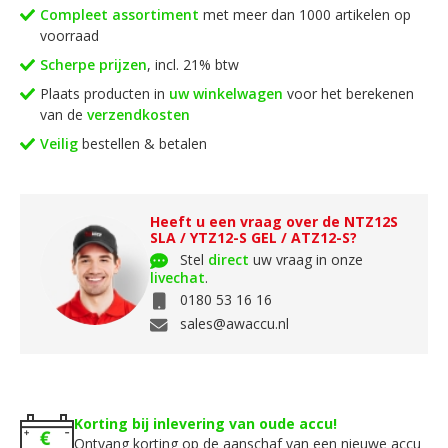
Compleet assortiment
met meer dan 1000 artikelen op
voorraad
Scherpe prijzen
, incl. 21% btw
Plaats producten in
uw winkelwagen
voor het berekenen
van de
verzendkosten
Veilig
bestellen & betalen
Heeft u een vraag over de NTZ12S
SLA / YTZ12-S GEL / ATZ12-S?
Stel
direct
uw vraag in onze
livechat
.
0180 53 16 16
sales@awaccu.nl
Korting bij inlevering van oude accu!
Ontvang korting op de aanschaf van een nieuwe accu