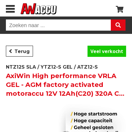
Veel verkocht
Terug
NTZ12S SLA / YTZ12-S GEL / ATZ12-S
AxiWin High performance VRLA
GEL - AGM factory activated
motoraccu 12V 12Ah(C20) 320A CA
/ 230A CCA EN