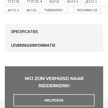
YTZ12S
YTZ12S-4
ntz12s
ntz12-s
ytz12-s
atz12-s
atz12s
TMBA50901
0092M60120
SPECIFICATIES
LEVERINGSINFORMATIE
WIJ ZIJN VERHUISD NAAR
RIDDERKERK!
HELPDESK