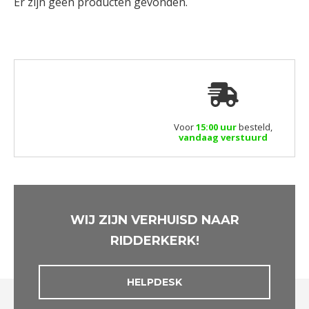
Er zijn geen producten gevonden.
Voor
15:00 uur
besteld,
vandaag verstuurd
WIJ ZIJN VERHUISD NAAR
RIDDERKERK!
HELPDESK