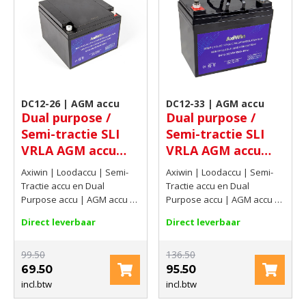
DC12-26 | AGM accu
DC12-33 | AGM accu
Dual purpose /
Dual purpose /
Semi-tractie SLI
Semi-tractie SLI
VRLA AGM accu
VRLA AGM accu
12V 26Ah(C20)
12V 34,62Ah(C20)
Axiwin | Loodaccu | Semi-
Axiwin | Loodaccu | Semi-
Tractie accu en Dual
Tractie accu en Dual
Purpose accu | AGM accu |
Purpose accu | AGM accu |
12V | 26Ah(C20)
12V | 34,62Ah(C20)
Direct leverbaar
Direct leverbaar
99.50
136.50
69.50
95.50
incl.btw
incl.btw