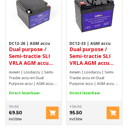
DC12-26 | AGM accu
DC12-33 | AGM accu
Dual purpose /
Dual purpose /
Semi-tractie SLI
Semi-tractie SLI
VRLA AGM accu
VRLA AGM accu
12V 26Ah(C20)
12V 34,62Ah(C20)
Axiwin | Loodaccu | Semi-
Axiwin | Loodaccu | Semi-
Tractie accu en Dual
Tractie accu en Dual
Purpose accu | AGM accu |
Purpose accu | AGM accu |
12V | 26Ah(C20)
12V | 34,62Ah(C20)
Direct leverbaar
Direct leverbaar
99.50
136.50
69.50
95.50
incl.btw
incl.btw