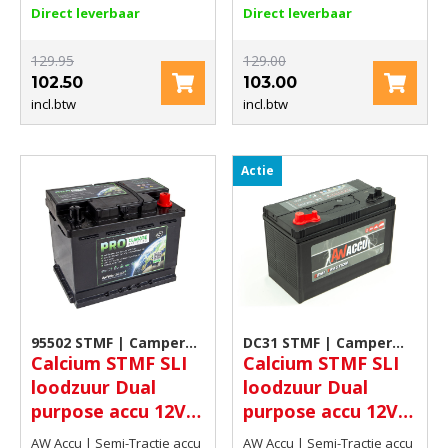
Direct leverbaar
Direct leverbaar
EN
60Ah(C20) | 600 AMP CCA EN
129.95
129.00
102.50
103.00
incl.btw
incl.btw
Actie
95502 STMF | Camper
DC31 STMF | Camper
Calcium STMF SLI
Calcium STMF SLI
accu
accu
loodzuur Dual
loodzuur Dual
purpose accu 12V
purpose accu 12V
60Ah(C20) 510 AMP
100Ah 700 AMP
AW Accu | Semi-Tractie accu
AW Accu | Semi-Tractie accu