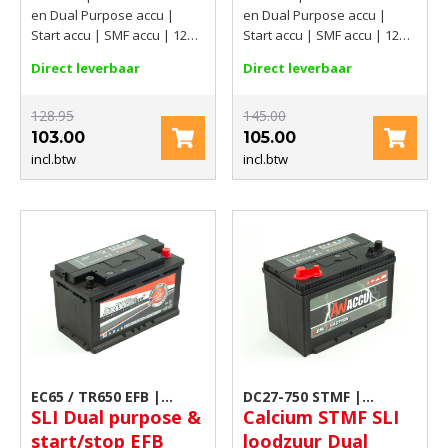
CCA EN
CCA EN
en Dual Purpose accu |
en Dual Purpose accu |
Start accu | SMF accu | 12V |
Start accu | SMF accu | 12V |
60Ah(C20) | 510 AMP CCA EN
100Ah | 700 AMP CCA EN
Direct leverbaar
Direct leverbaar
128.95
145.00
103.00
105.00
incl.btw
incl.btw
EC65 / TR650 EFB |
DC27-750 STMF |
SLI Dual purpose &
Calcium STMF SLI
Camper accu
Camper accu
start/stop EFB
loodzuur Dual