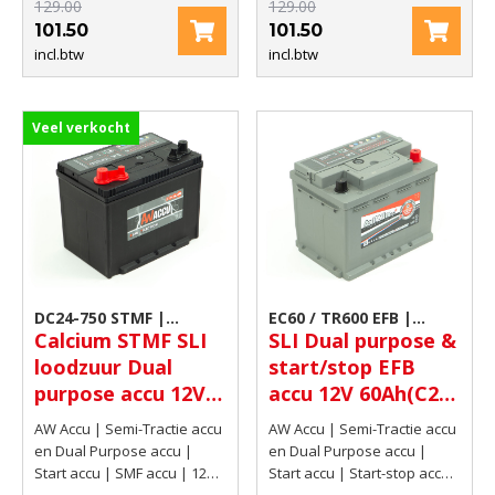
129.00
129.00
101.50
101.50
incl.btw
incl.btw
Veel verkocht
DC24-750 STMF |
EC60 / TR600 EFB |
Calcium STMF SLI
SLI Dual purpose &
Camper accu
Camper accu
loodzuur Dual
start/stop EFB
purpose accu 12V
accu 12V 60Ah(C20)
75Ah(20hrs) 750
600 AMP CCA EN
AW Accu | Semi-Tractie accu
AW Accu | Semi-Tractie accu
AMP CCA EN
en Dual Purpose accu |
en Dual Purpose accu |
Start accu | SMF accu | 12V |
Start accu | Start-stop accu |
75Ah(20hrs) | 750 AMP CCA
EFB start-stop accu | 12V |