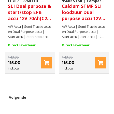
EC70 / TR760 EFB |
95602 STMF | Camper
SLI Dual purpose &
Calcium STMF SLI
Camper accu
accu
start/stop EFB
loodzuur Dual
accu 12V 70Ah(C20)
purpose accu 12V
700 AMP CCA EN
80Ah(C20) 700 AMP
AW Accu | Semi-Tractie accu
AW Accu | Semi-Tractie accu
CCA EN
en Dual Purpose accu |
en Dual Purpose accu |
Start accu | Start-stop accu |
Start accu | SMF accu | 12V |
EFB start-stop accu | 12V |
80Ah(C20) | 700 AMP CCA EN
Direct leverbaar
Direct leverbaar
70Ah(C20) | 700 AMP CCA EN
143.95
143.95
115.00
115.00
incl.btw
incl.btw
Volgende