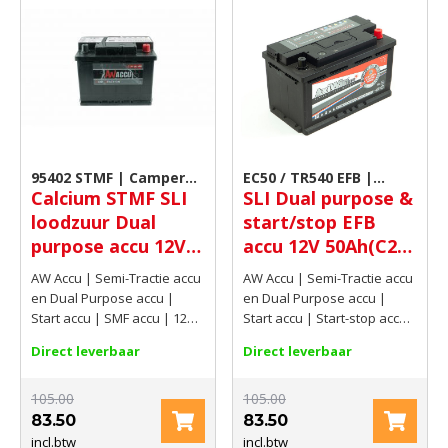
95402 STMF | Camper
EC50 / TR540 EFB |
Calcium STMF SLI
SLI Dual purpose &
accu
Camper accu
loodzuur Dual
start/stop EFB
purpose accu 12V
accu 12V 50Ah(C20)
50Ah(C20) 420 AMP
480 AMP CCA EN
AW Accu | Semi-Tractie accu
AW Accu | Semi-Tractie accu
CCA EN
en Dual Purpose accu |
en Dual Purpose accu |
Start accu | SMF accu | 12V |
Start accu | Start-stop accu |
50Ah(C20) | 420 AMP CCA EN
EFB start-stop accu | 12V |
Direct leverbaar
Direct leverbaar
50Ah(C20) | 480 AMP CCA EN
105.00
105.00
83.50
83.50
incl.btw
incl.btw