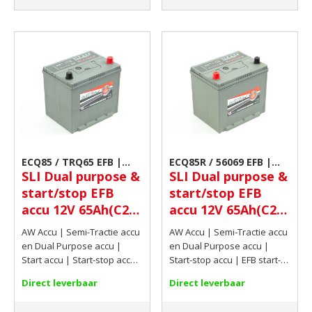
ECQ85 / TRQ65 EFB |
ECQ85R / 56069 EFB |
SLI Dual purpose &
SLI Dual purpose &
Camper accu
Camper accu
start/stop EFB
start/stop EFB
accu 12V 65Ah(C20)
accu 12V 65Ah(C20)
550 AMP CCA EN
550 AMP CCA EN
AW Accu | Semi-Tractie accu
AW Accu | Semi-Tractie accu
en Dual Purpose accu |
en Dual Purpose accu |
Start accu | Start-stop accu |
Start-stop accu | EFB start-
EFB start-stop accu | 12V |
stop accu | 12V | 65Ah(C20)
Direct leverbaar
Direct leverbaar
65Ah(C20) | 550 AMP CCA EN
| 550 AMP CCA EN