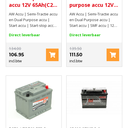
accu 12V 65Ah(C20)
purpose accu 12V
650 AMP CCA EN
90Ah(20hrs) 750
AW Accu | Semi-Tractie accu
AW Accu | Semi-Tractie accu
AMP CCA EN
en Dual Purpose accu |
en Dual Purpose accu |
Start accu | Start-stop accu |
Start accu | SMF accu | 12V |
EFB start-stop accu | 12V |
90Ah(20hrs) | 750 AMP CCA
Direct leverbaar
Direct leverbaar
65Ah(C20) | 650 AMP CCA EN
EN
134.00
139.50
106.95
111.50
incl.btw
incl.btw