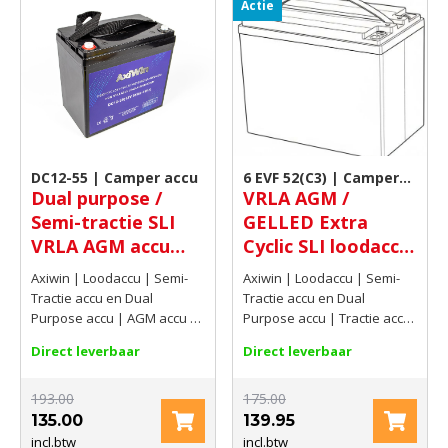
Actie
DC12-55 | Camper accu
6 EVF 52(C3) | Camper
Dual purpose /
VRLA AGM /
accu
Semi-tractie SLI
GELLED Extra
VRLA AGM accu
Cyclic SLI loodaccu
12V 56,7Ah(C20)
12V 52Ah(C3) /
Axiwin | Loodaccu | Semi-
Axiwin | Loodaccu | Semi-
62Ah(C20)
Tractie accu en Dual
Tractie accu en Dual
Purpose accu | AGM accu |
Purpose accu | Tractie accu
12V | 56,7Ah(C20)
| AGM accu | 12V | 52Ah(C3)
Direct leverbaar
Direct leverbaar
/ 62Ah(C20)
193.00
175.00
135.00
139.95
incl.btw
incl.btw