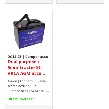
DC12-75 | Camper accu
Dual purpose /
Semi-tractie SLI
VRLA AGM accu
12V 77,3Ah(C20) -
Axiwin | Loodaccu | Semi-
Tractie accu en Dual
Purpose accu | AGM accu |
12V | 77,3Ah(C20) | -
Direct leverbaar