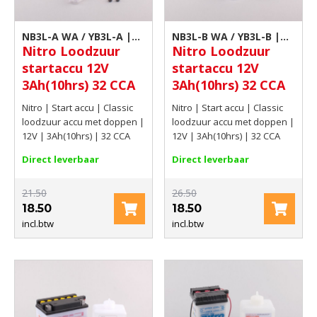
NB3L-A WA / YB3L-A |
NB3L-B WA / YB3L-B |
Nitro Loodzuur
Nitro Loodzuur
Classic loodzuur accu
Classic loodzuur accu
startaccu 12V
startaccu 12V
met doppen
met doppen
3Ah(10hrs) 32 CCA
3Ah(10hrs) 32 CCA
Nitro | Start accu | Classic
Nitro | Start accu | Classic
loodzuur accu met doppen |
loodzuur accu met doppen |
12V | 3Ah(10hrs) | 32 CCA
12V | 3Ah(10hrs) | 32 CCA
Direct leverbaar
Direct leverbaar
21.50
26.50
18.50
18.50
incl.btw
incl.btw