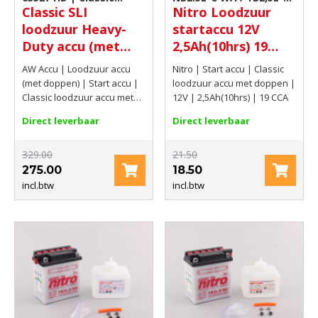
Classic SLI
Nitro Loodzuur
loodzuur accu met
| Classic loodzuur accu
loodzuur Heavy-
startaccu 12V
doppen
met doppen
Duty accu (met
2,5Ah(10hrs) 19
insert doppen) 12V
CCA
AW Accu | Loodzuur accu
Nitro | Start accu | Classic
135Ah(C20) 760
(met doppen) | Start accu |
loodzuur accu met doppen |
Classic loodzuur accu met
12V | 2,5Ah(10hrs) | 19 CCA
doppen | 12V | 135Ah(C20) |
Direct leverbaar
Direct leverbaar
760
329.00
21.50
275.00
18.50
incl.btw
incl.btw