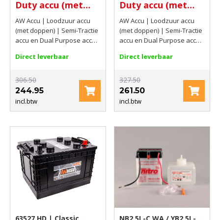
Duty accu (met
Duty accu (met
insert doppen) 12V
insert doppen) 12V
AW Accu | Loodzuur accu
AW Accu | Loodzuur accu
200Ah(C20) 1100
230Ah(C20) 1250
(met doppen) | Semi-Tractie
(met doppen) | Semi-Tractie
AMP
AMP
accu en Dual Purpose accu |
accu en Dual Purpose accu |
Start accu | Classic loodzuur
Start accu | Classic loodzuur
Direct leverbaar
Direct leverbaar
accu met doppen | 12V |
accu met doppen | 12V |
200Ah(C20) | 1100 AMP
230Ah(C20) | 1250 AMP
306.50
327.50
244.95
261.50
incl.btw
incl.btw
63527 HD | Classic
NB2.5L-C WA / YB2,5L-C