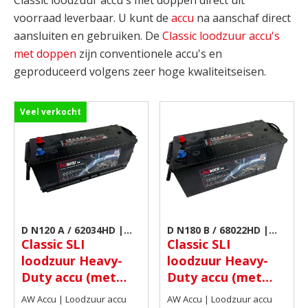
Classic loodzuur accu's met doppen direct uit
voorraad leverbaar. U kunt de
accu
na aanschaf direct
aansluiten en gebruiken. De
Classic loodzuur accu's
met doppen
zijn conventionele accu's en
geproduceerd volgens zeer hoge kwaliteitseisen.
Veel verkocht
D N120 A / 62034HD |
D N180 B / 68022HD |
Classic SLI
Classic SLI
Classic loodzuur accu
Classic loodzuur accu
loodzuur Heavy-
loodzuur Heavy-
met doppen
met doppen
Duty accu (met
Duty accu (met
insert doppen) 12V
insert doppen) 12V
AW Accu | Loodzuur accu
AW Accu | Loodzuur accu