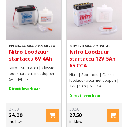
6N4B-2A WA / 6N4B-2A |
NB5L-B WA / YB5L-B |
Nitro Loodzuur
Nitro Loodzuur
Classic loodzuur accu
Classic loodzuur accu
startaccu 6V 4Ah -
startaccu 12V 5Ah
met doppen
met doppen
65 CCA
Nitro | Start accu | Classic
loodzuur accu met doppen |
Nitro | Start accu | Classic
6V | 4Ah | -
loodzuur accu met doppen |
12V | 5Ah | 65 CCA
Direct leverbaar
Direct leverbaar
27.50
39.50
24.00
27.50
incl.btw
incl.btw