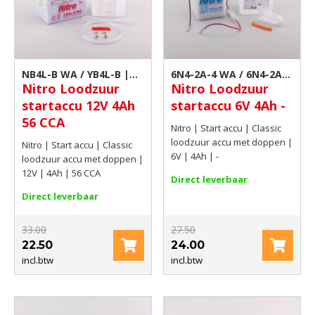
NB4L-B WA / YB4L-B |
6N4-2A-4 WA / 6N4-2A-4
Nitro Loodzuur
Nitro Loodzuur
Classic loodzuur accu
| Classic loodzuur accu
startaccu 12V 4Ah
startaccu 6V 4Ah -
met doppen
met doppen
56 CCA
Nitro | Start accu | Classic
loodzuur accu met doppen |
Nitro | Start accu | Classic
6V | 4Ah | -
loodzuur accu met doppen |
12V | 4Ah | 56 CCA
Direct leverbaar
Direct leverbaar
33.00
27.50
22.50
24.00
incl.btw
incl.btw