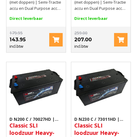
120Ah(C20) 750
180Ah(20hrs) 1050
(met doppen) | Semi-Tractie
(met doppen) | Semi-Tractie
AMP CCA EN
AMP CCA EN
accu en Dual Purpose accu |
accu en Dual Purpose accu |
Start accu | Classic loodzuur
Start accu | Classic loodzuur
Direct leverbaar
Direct leverbaar
accu met doppen | 12V |
accu met doppen | 12V |
120Ah(C20) | 750 AMP CCA
180Ah(20hrs) | 1050 AMP
EN
179.95
CCA EN
259.00
143.95
207.00
incl.btw
incl.btw
D N200 C / 70027HD |
D N230 C / 73011HD |
Classic SLI
Classic SLI
Classic loodzuur accu
Classic loodzuur accu
loodzuur Heavy-
loodzuur Heavy-
met doppen
met doppen