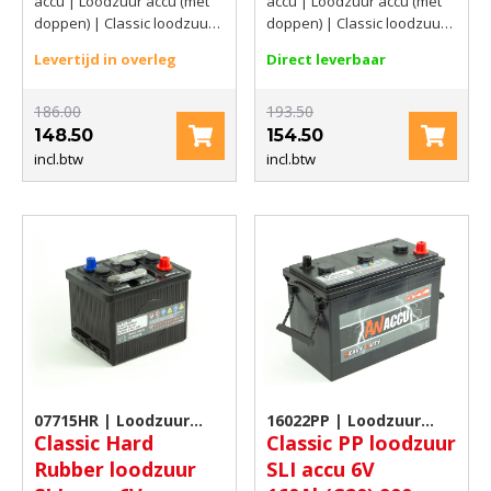
accu | Loodzuur accu (met
accu | Loodzuur accu (met
doppen) | Classic loodzuur
doppen) | Classic loodzuur
accu met doppen | 6V |
accu met doppen | 6V |
Levertijd in overleg
Direct leverbaar
66Ah(C20) | 360 A CCA EN
140Ah(C20) | 900 AMP CCA
EN
186.00
193.50
148.50
154.50
incl.btw
incl.btw
07715HR | Loodzuur
16022PP | Loodzuur
Classic Hard
Classic PP loodzuur
accu (met doppen)
accu (met doppen)
Rubber loodzuur
SLI accu 6V