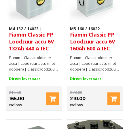
M4 132 / 14023 |
M5 160 / 16022 |
Fiamm Classic PP
Fiamm Classic PP
Loodzuur accu (met
Loodzuur accu (met
Loodzuur accu 6V
Loodzuur accu 6V
doppen)
doppen)
132Ah 440 A IEC
160Ah 600 A IEC
Fiamm | Classic oldtimer
Fiamm | Classic oldtimer
accu | Loodzuur accu (met
accu | Loodzuur accu (met
doppen) | Classic loodzuur
doppen) | Classic loodzuur
accu met doppen | 6V |
accu met doppen | 6V |
Direct leverbaar
Direct leverbaar
132Ah | 440 A IEC
160Ah | 600 A IEC
215.50
278.00
165.00
210.00
incl.btw
incl.btw