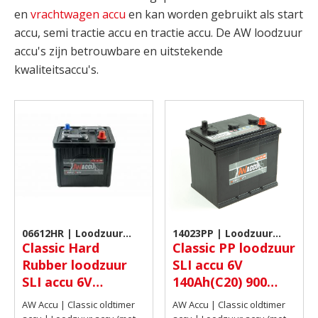
en
vrachtwagen accu
en kan worden gebruikt als start
accu, semi tractie accu en tractie accu. De AW loodzuur
accu's zijn betrouwbare en uitstekende
kwaliteitsaccu's.
06612HR | Loodzuur
14023PP | Loodzuur
Classic Hard
Classic PP loodzuur
accu (met doppen)
accu (met doppen)
Rubber loodzuur
SLI accu 6V
SLI accu 6V
140Ah(C20) 900
66Ah(C20) 360 A
AMP CCA EN
AW Accu | Classic oldtimer
AW Accu | Classic oldtimer
CCA EN