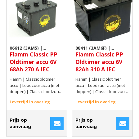
06612 (3AM5) |
08411 (3AM6F) |
Fiamm Classic PP
Fiamm Classic PP
Loodzuur accu (met
Loodzuur accu (met
Oldtimer accu 6V
Oldtimer accu 6V
doppen)
doppen)
68Ah 270 A IEC
82Ah 310 A IEC
Fiamm | Classic oldtimer
Fiamm | Classic oldtimer
accu | Loodzuur accu (met
accu | Loodzuur accu (met
doppen) | Classic loodzuur
doppen) | Classic loodzuur
accu met doppen | 6V |
accu met doppen | 6V |
Levertijd in overleg
Levertijd in overleg
68Ah | 270 A IEC
82Ah | 310 A IEC
Prijs op
Prijs op
aanvraag
aanvraag