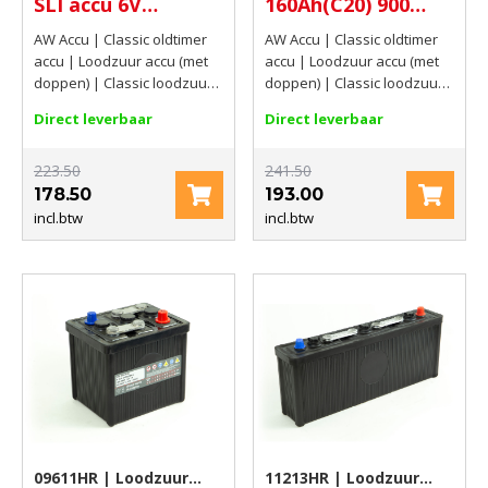
SLI accu 6V
160Ah(C20) 900
77Ah(C20) 360 AMP
AMP
AW Accu | Classic oldtimer
AW Accu | Classic oldtimer
CCA EN
accu | Loodzuur accu (met
accu | Loodzuur accu (met
doppen) | Classic loodzuur
doppen) | Classic loodzuur
accu met doppen | 6V |
accu met doppen | 6V |
Direct leverbaar
Direct leverbaar
77Ah(C20) | 360 AMP CCA EN
160Ah(C20) | 900 AMP
223.50
241.50
178.50
193.00
incl.btw
incl.btw
09611HR | Loodzuur
11213HR | Loodzuur