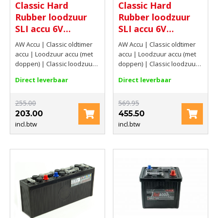
Classic Hard
Classic Hard
accu (met doppen)
accu (met doppen)
Rubber loodzuur
Rubber loodzuur
SLI accu 6V
SLI accu 6V
96Ah(C20) 360 AMP
112Ah(C20) 540
AW Accu | Classic oldtimer
AW Accu | Classic oldtimer
AMP CCA EN
accu | Loodzuur accu (met
accu | Loodzuur accu (met
doppen) | Classic loodzuur
doppen) | Classic loodzuur
accu met doppen | 6V |
accu met doppen | 6V |
Direct leverbaar
Direct leverbaar
96Ah(C20) | 360 AMP
112Ah(C20) | 540 AMP CCA
EN
255.00
569.95
203.00
455.50
incl.btw
incl.btw