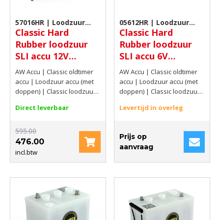
57016HR | Loodzuur
05612HR | Loodzuur
Classic Hard
Classic Hard
accu (met doppen)
accu (met doppen)
Rubber loodzuur
Rubber loodzuur
SLI accu 12V
SLI accu 6V
70Ah(20hrs) 360
56Ah(C20) 250 A
AW Accu | Classic oldtimer
AW Accu | Classic oldtimer
AMP CCA EN
SAE
accu | Loodzuur accu (met
accu | Loodzuur accu (met
doppen) | Classic loodzuur
doppen) | Classic loodzuur
accu met doppen | 12V |
accu met doppen | 6V |
Direct leverbaar
Levertijd in overleg
70Ah(20hrs) | 360 AMP CCA
56Ah(C20) | 250 A SAE
EN
595.00
Prijs op
476.00
aanvraag
incl.btw