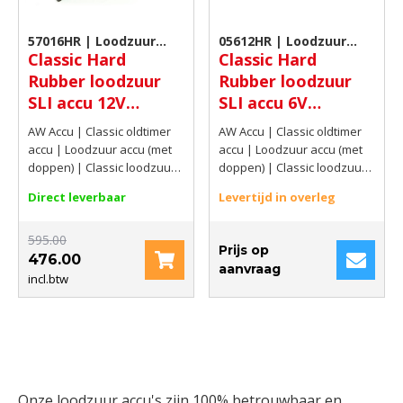
57016HR | Loodzuur
05612HR | Loodzuur
Classic Hard
Classic Hard
accu (met doppen)
accu (met doppen)
Rubber loodzuur
Rubber loodzuur
SLI accu 12V
SLI accu 6V
70Ah(20hrs) 360
56Ah(C20) 250 A
AW Accu | Classic oldtimer
AW Accu | Classic oldtimer
AMP CCA EN
SAE
accu | Loodzuur accu (met
accu | Loodzuur accu (met
doppen) | Classic loodzuur
doppen) | Classic loodzuur
accu met doppen | 12V |
accu met doppen | 6V |
Direct leverbaar
Levertijd in overleg
70Ah(20hrs) | 360 AMP CCA
56Ah(C20) | 250 A SAE
EN
595.00
Prijs op
476.00
aanvraag
incl.btw
Onze loodzuur accu's zijn 100% betrouwbaar en