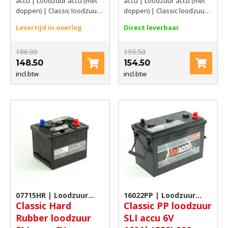
accu | Loodzuur accu (met
accu | Loodzuur accu (met
doppen) | Classic loodzuur
doppen) | Classic loodzuur
accu met doppen | 6V |
accu met doppen | 6V |
Levertijd in overleg
Direct leverbaar
66Ah(C20) | 360 A CCA EN
140Ah(C20) | 900 AMP CCA
EN
186.00
193.50
148.50
154.50
incl.btw
incl.btw
07715HR | Loodzuur
16022PP | Loodzuur
Classic Hard
Classic PP loodzuur
accu (met doppen)
accu (met doppen)
Rubber loodzuur
SLI accu 6V