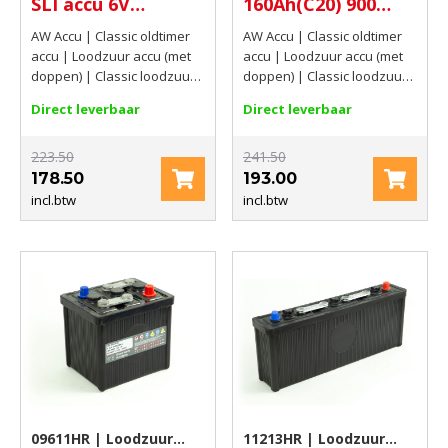
SLI accu 6V
160Ah(C20) 900
77Ah(C20) 360 AMP
AMP
AW Accu | Classic oldtimer
AW Accu | Classic oldtimer
CCA EN
accu | Loodzuur accu (met
accu | Loodzuur accu (met
doppen) | Classic loodzuur
doppen) | Classic loodzuur
accu met doppen | 6V |
accu met doppen | 6V |
Direct leverbaar
Direct leverbaar
77Ah(C20) | 360 AMP CCA EN
160Ah(C20) | 900 AMP
223.50
241.50
178.50
193.00
incl.btw
incl.btw
09611HR | Loodzuur
11213HR | Loodzuur