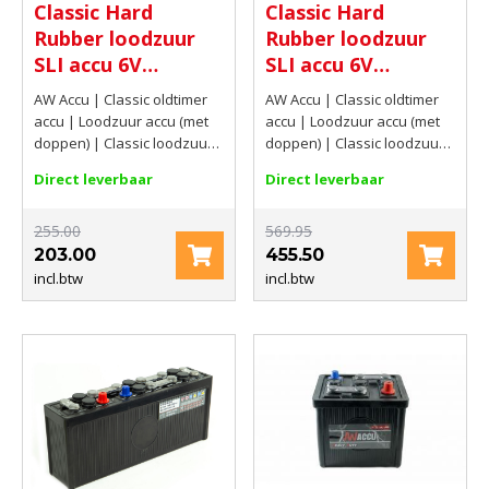
Classic Hard
Classic Hard
accu (met doppen)
accu (met doppen)
Rubber loodzuur
Rubber loodzuur
SLI accu 6V
SLI accu 6V
96Ah(C20) 360 AMP
112Ah(C20) 540
AW Accu | Classic oldtimer
AW Accu | Classic oldtimer
AMP CCA EN
accu | Loodzuur accu (met
accu | Loodzuur accu (met
doppen) | Classic loodzuur
doppen) | Classic loodzuur
accu met doppen | 6V |
accu met doppen | 6V |
Direct leverbaar
Direct leverbaar
96Ah(C20) | 360 AMP
112Ah(C20) | 540 AMP CCA
EN
255.00
569.95
203.00
455.50
incl.btw
incl.btw