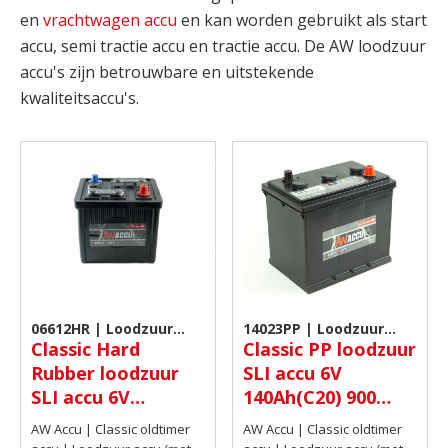
en
vrachtwagen accu
en kan worden gebruikt als start
accu, semi tractie accu en tractie accu. De AW loodzuur
accu's zijn betrouwbare en uitstekende
kwaliteitsaccu's.
06612HR | Loodzuur
14023PP | Loodzuur
Classic Hard
Classic PP loodzuur
accu (met doppen)
accu (met doppen)
Rubber loodzuur
SLI accu 6V
SLI accu 6V
140Ah(C20) 900
66Ah(C20) 360 A
AMP CCA EN
AW Accu | Classic oldtimer
AW Accu | Classic oldtimer
CCA EN