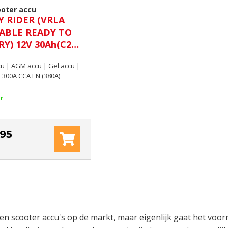
ooter accu
Y RIDER (VRLA
ABLE READY TO
Y) 12V 30Ah(C20)
N (380A)
cu | AGM accu | Gel accu |
2V | 30Ah(C20) | 300A CCA EN (380A)
r
.95
ken scooter accu's op de markt, maar eigenlijk gaat het voo