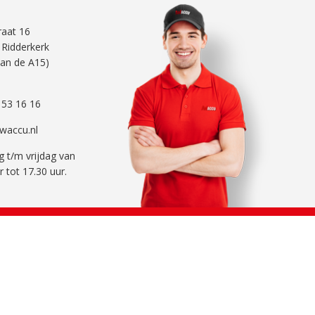
traat 16
 Ridderkerk
aan de A15)
 53 16 16
waccu.nl
 t/m vrijdag van
r tot 17.30 uur.