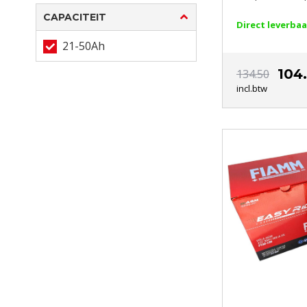
CAPACITEIT
Direct leverbaa
21-50Ah
104
134.50
incl.btw