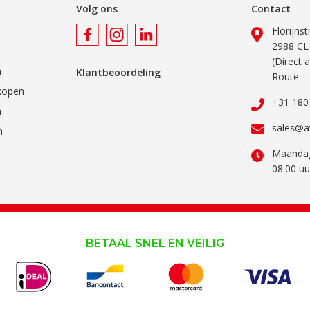
Volg ons
Contact
Florijns
2988 CL
(Direct 
n
Klantbeoordeling
Route
kopen
+31 180
n
sales@a
n
Maandag
08.00 uu
BETAAL SNEL EN VEILIG