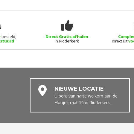
r
besteld,
Direct Gratis afhalen
Comple
rstuurd
in Ridderkerk
direct uit
vo
NIEUWE LOCATIE
U bent van harte welkom aan de
Florijnstraat 16 in Ridderkerk.