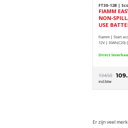
FT30-12B | Sc
FIAMM EAS
NON-SPILL
USE BATTER
300A CCA E
Fiamm | Start ac
1
Direct leverbaa
109
134.50
incl.btw
Er zijn veel mer