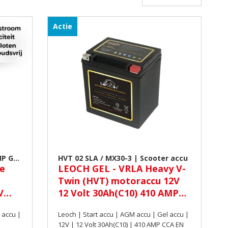
Actie
HP GEL
HVT 02 SLA / MX30-3 | Scooter accu
ce
LEOCH GEL - VRLA Heavy V-
Twin (HVT) motoraccu 12V
V
12 Volt 30Ah(C10) 410 AMP
CCA EN
 accu |
Leoch | Start accu | AGM accu | Gel accu |
12V | 12 Volt 30Ah(C10) | 410 AMP CCA EN