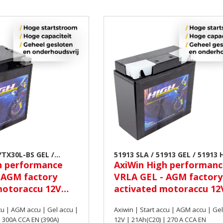
YTX30L-BS GEL /
51913 SLA / 51913 GEL / 51913 
h performance
AxiWin High performan
cooter accu
| Scooter accu
 AGM factory
VRLA GEL - AGM factory
motoraccu 12V
activated motoraccu 12
300A CCA EN
21Ah(C20) 270 A CCA EN
cu | AGM accu | Gel accu |
Axiwin | Start accu | AGM accu | Gel
| 300A CCA EN (390A)
12V | 21Ah(C20) | 270 A CCA EN