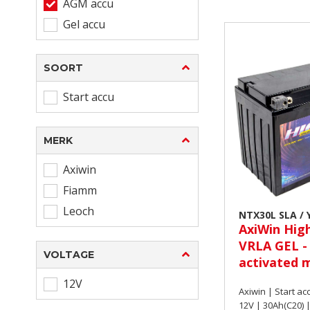
AGM accu
Gel accu
SOORT
Start accu
MERK
Axiwin
Fiamm
Leoch
NTX30L SLA / 
AxiWin Hig
ATX30L-BS | S
VRLA GEL -
VOLTAGE
activated 
30Ah(C20) 
12V
Axiwin | Start ac
(390A)
12V | 30Ah(C20) 