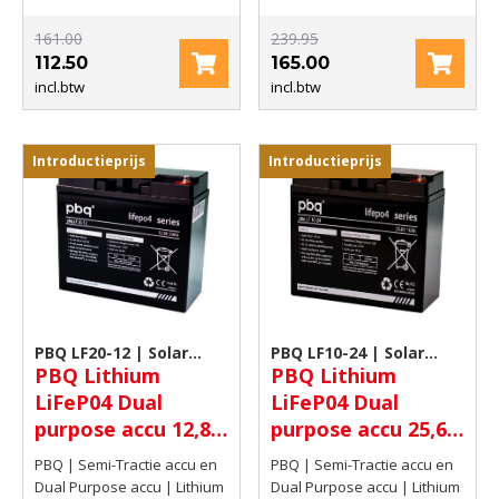
161.00
239.95
112.50
165.00
incl.btw
incl.btw
Introductieprijs
Introductieprijs
PBQ LF20-12 | Solar
PBQ LF10-24 | Solar
PBQ Lithium
PBQ Lithium
accu
accu
LiFeP04 Dual
LiFeP04 Dual
purpose accu 12,8V
purpose accu 25,6V
20Ah (1Hr25C)
10Ah (1Hr25C)
PBQ | Semi-Tractie accu en
PBQ | Semi-Tractie accu en
256Wh
256Wh
Dual Purpose accu | Lithium
Dual Purpose accu | Lithium