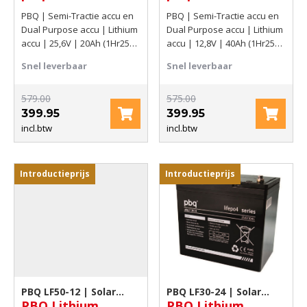
20Ah (1Hr25C)
40Ah (1Hr25C)
PBQ | Semi-Tractie accu en
PBQ | Semi-Tractie accu en
512Wh
512Wh
Dual Purpose accu | Lithium
Dual Purpose accu | Lithium
accu | 25,6V | 20Ah (1Hr25C)
accu | 12,8V | 40Ah (1Hr25C)
512Wh
512Wh
Snel leverbaar
Snel leverbaar
579.00
575.00
399.95
399.95
incl.btw
incl.btw
Introductieprijs
Introductieprijs
PBQ LF50-12 | Solar
PBQ LF30-24 | Solar
PBQ Lithium
PBQ Lithium