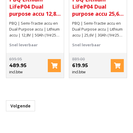
accu
accu
LiFeP04 Dual
LiFeP04 Dual
purpose accu 12,8V
purpose accu 25,6V
50Ah (1Hr25C)
30Ah (1Hr25C)
PBQ | Semi-Tractie accu en
PBQ | Semi-Tractie accu en
640Wh
768Wh
Dual Purpose accu | Lithium
Dual Purpose accu | Lithium
accu | 12,8V | 50Ah (1Hr25C)
accu | 25,6V | 30Ah (1Hr25C)
640Wh
768Wh
Snel leverbaar
Snel leverbaar
699.95
889.00
489.95
619.95
incl.btw
incl.btw
Volgende