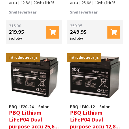
accu | 12,8V | 20Ah (1Hr25C)
accu | 25,6V | 10Ah (1Hr25C)
256Wh
256Wh
Snel leverbaar
Snel leverbaar
315.00
359.95
219.95
249.95
incl.btw
incl.btw
Introductieprijs
Introductieprijs
PBQ LF20-24 | Solar
PBQ LF40-12 | Solar
PBQ Lithium
PBQ Lithium
accu
accu
LiFeP04 Dual
LiFeP04 Dual
purpose accu 25,6V
purpose accu 12,8V