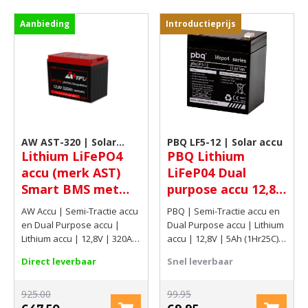
Aanbieding
Introductieprijs
AW AST-320 | Solar
PBQ LF5-12 | Solar accu
Lithium LiFePO4
PBQ Lithium
accu
accu (merk AST)
LiFeP04 Dual
Smart BMS met
purpose accu 12,8V
verwarming 12,8V
5Ah (1Hr25C) 64Wh
AW Accu | Semi-Tractie accu
PBQ | Semi-Tractie accu en
320Ah (4096Wh)
en Dual Purpose accu |
Dual Purpose accu | Lithium
Lithium accu | 12,8V | 320Ah
accu | 12,8V | 5Ah (1Hr25C) |
(4096Wh)
64Wh
Direct leverbaar
Snel leverbaar
925.00
99.95