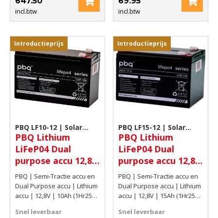
647.50
69.95
incl.btw
incl.btw
Introductieprijs
Introductieprijs
PBQ LF10-12 | Solar
PBQ LF15-12 | Solar
PBQ Lithium
PBQ Lithium
accu
accu
LiFeP04 Dual
LiFeP04 Dual
purpose accu 12,8V
purpose accu 12,8V
10Ah (1Hr25C)
15Ah (1Hr25C)
PBQ | Semi-Tractie accu en
PBQ | Semi-Tractie accu en
128Wh
192Wh
Dual Purpose accu | Lithium
Dual Purpose accu | Lithium
accu | 12,8V | 10Ah (1Hr25C)
accu | 12,8V | 15Ah (1Hr25C)
| 128Wh
192Wh
Snel leverbaar
Snel leverbaar