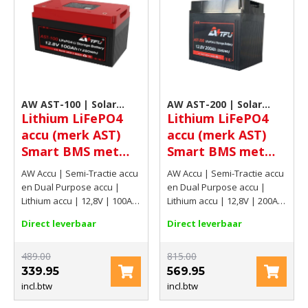
AW AST-100 | Solar
AW AST-200 | Solar
Lithium LiFePO4
Lithium LiFePO4
accu
accu
accu (merk AST)
accu (merk AST)
Smart BMS met
Smart BMS met
verwarming 12,8V
verwarming 12,8V
AW Accu | Semi-Tractie accu
AW Accu | Semi-Tractie accu
100Ah / 1280Wh
200Ah (2560Wh)
en Dual Purpose accu |
en Dual Purpose accu |
Lithium accu | 12,8V | 100Ah
Lithium accu | 12,8V | 200Ah
/ 1280Wh
(2560Wh)
Direct leverbaar
Direct leverbaar
489.00
815.00
339.95
569.95
incl.btw
incl.btw