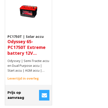
PC1750T | Solar accu
Odyssey 65-
PC1750T Extreme
battery 12V
74Ah(20) 950 AMP
Odyssey | Semi-Tractie accu
en Dual Purpose accu |
Start accu | AGM accu |
Optima spiracell | 12V |
Levertijd in overleg
74Ah(20) | 950 AMP
Prijs op
aanvraag