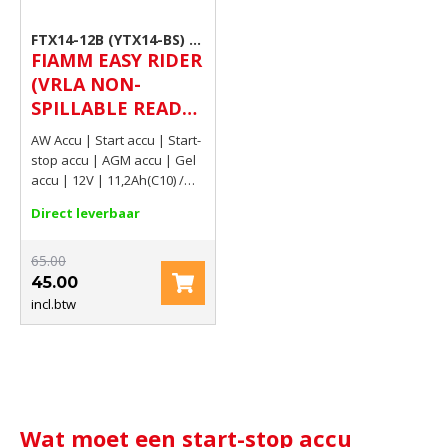
FTX14-12B (YTX14-BS) |
FIAMM EASY RIDER
Start-stop accu
(VRLA NON-
SPILLABLE READY
TO USE BATTERY)
AW Accu | Start accu | Start-
12V 11,2Ah(C10) /
stop accu | AGM accu | Gel
14Ah(C20) 190 AMP
accu | 12V | 11,2Ah(C10) /
14Ah(C20) | 190 AMP CCA EN
CCA EN
Direct leverbaar
65.00
45.00
incl.btw
Wat moet een start-stop accu