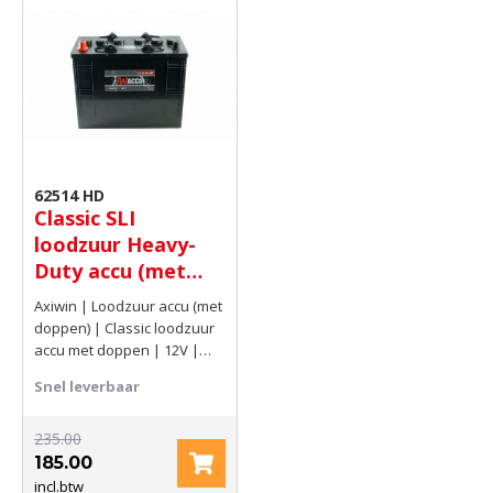
62514 HD
Classic SLI
loodzuur Heavy-
Duty accu (met
insert doppen) 12V
Axiwin | Loodzuur accu (met
125Ah(C20) 720
doppen) | Classic loodzuur
AMP
accu met doppen | 12V |
125Ah(C20) | 720 AMP
Snel leverbaar
235.00
185.00
incl.btw