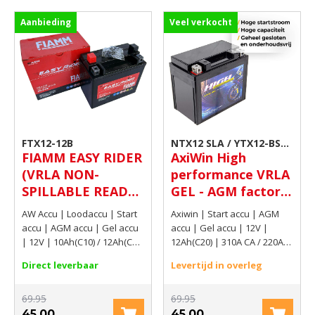
Aanbieding
Veel verkocht
FTX12-12B
NTX12 SLA / YTX12-BS
FIAMM EASY RIDER
AxiWin High
GEL / ATX12-BS
(VRLA NON-
performance VRLA
SPILLABLE READY
GEL - AGM factory
TO USE BATTERY)
activated
AW Accu | Loodaccu | Start
Axiwin | Start accu | AGM
12V 10Ah(C10) /
motoraccu 12V
accu | AGM accu | Gel accu
accu | Gel accu | 12V |
12Ah(C20) 180 AMP
12Ah(C20) 310A CA
| 12V | 10Ah(C10) / 12Ah(C20)
12Ah(C20) | 310A CA / 220A
| 180 AMP CCA EN
CCA EN
CCA EN
/ 220A CCA EN
Direct leverbaar
Levertijd in overleg
69.95
69.95
45.00
45.00