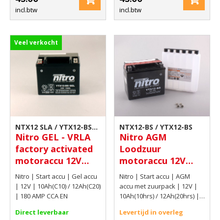
incl.btw
incl.btw
Veel verkocht
NTX12 SLA / YTX12-BS
NTX12-BS / YTX12-BS
Nitro GEL - VRLA
Nitro AGM
GEL
factory activated
Loodzuur
motoraccu 12V
motoraccu 12V
10Ah(C10) /
10Ah(10hrs) /
Nitro | Start accu | Gel accu
Nitro | Start accu | AGM
12Ah(C20) 180 AMP
12Ah(20hrs) 180
| 12V | 10Ah(C10) / 12Ah(C20)
accu met zuurpack | 12V |
CCA EN
CCA
| 180 AMP CCA EN
10Ah(10hrs) / 12Ah(20hrs) |
180 CCA
Direct leverbaar
Levertijd in overleg