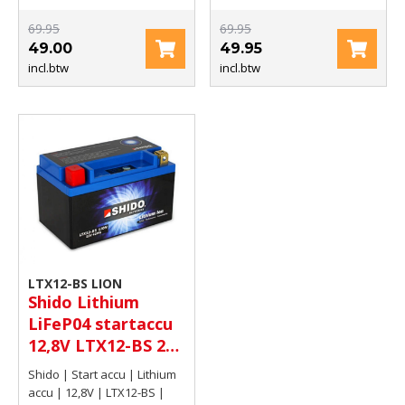
69.95
69.95
49.00
49.95
incl.btw
incl.btw
LTX12-BS LION
Shido Lithium
LiFeP04 startaccu
12,8V LTX12-BS 240
CCA
Shido | Start accu | Lithium
accu | 12,8V | LTX12-BS |