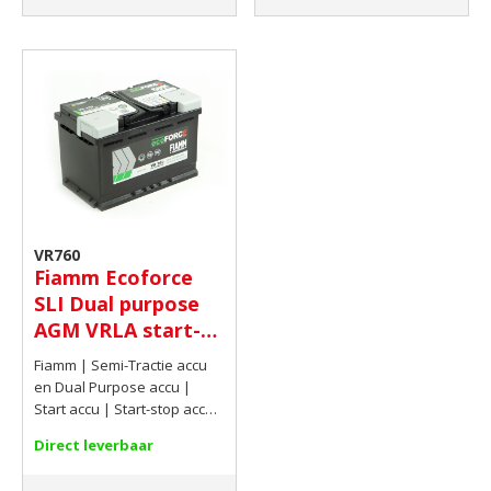
VR760
Fiamm Ecoforce
SLI Dual purpose
AGM VRLA start-
stop accu 12V
Fiamm | Semi-Tractie accu
70Ah(20hrs) 760
en Dual Purpose accu |
AMP CCA EN
Start accu | Start-stop accu |
AGM accu | AGM start-stop
Direct leverbaar
accu | 12V | 70Ah(20hrs) |
760 AMP CCA EN