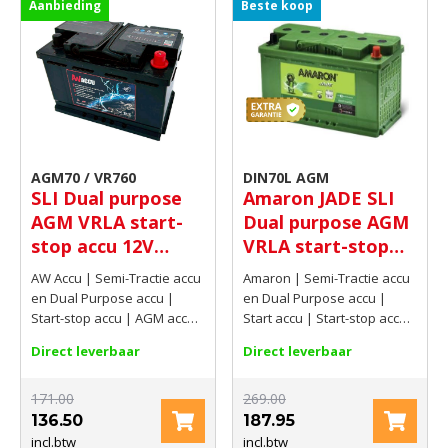
Aanbieding
Beste koop
AGM70 / VR760
DIN70L AGM
SLI Dual purpose
Amaron JADE SLI
AGM VRLA start-
Dual purpose AGM
stop accu 12V
VRLA start-stop
70Ah(20hrs) 760
accu 12V 70Ah(C20)
AW Accu | Semi-Tractie accu
Amaron | Semi-Tractie accu
AMP CCA EN
760 AMP CCA EN
en Dual Purpose accu |
en Dual Purpose accu |
(860 CCA EN)
Start-stop accu | AGM accu |
Start accu | Start-stop accu |
AGM start-stop accu | 12V |
AGM accu | AGM start-stop
Direct leverbaar
Direct leverbaar
70Ah(20hrs) | 760 AMP CCA
accu | 12V | 70Ah(C20) | 760
EN
AMP CCA EN (860 CCA EN)
171.00
269.00
136.50
187.95
incl.btw
incl.btw