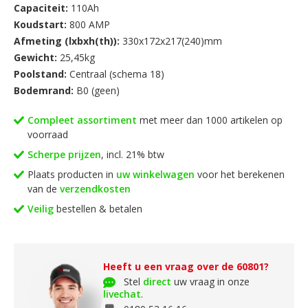
Capaciteit:
110Ah
Koudstart:
800 AMP
Kortom; met een deze Topline accu van AW ACCU bent u
Afmeting (lxbxh(th)):
330x172x217(240)mm
ervan verzekerd dat uw accu betrouwbaar is en bovendien ook
Gewicht:
25,45kg
nog eens lang meegaat!
Poolstand:
Centraal (schema 18)
Bodemrand:
B0 (geen)
Compleet assortiment
met meer dan 1000 artikelen op
voorraad
Scherpe prijzen
, incl. 21% btw
Plaats producten in
uw winkelwagen
voor het berekenen
van de
verzendkosten
Veilig
bestellen & betalen
Heeft u een vraag over de 60801?
Stel
direct
uw vraag in onze
livechat
.