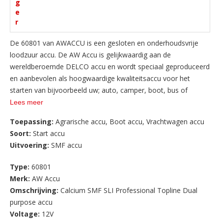
g
e
r
De 60801 van AWACCU is een gesloten en onderhoudsvrije
loodzuur accu. De AW Accu is gelijkwaardig aan de
wereldberoemde DELCO accu en wordt speciaal geproduceerd
en aanbevolen als hoogwaardige kwaliteitsaccu voor het
starten van bijvoorbeeld uw; auto, camper, boot, bus of
aggregaat. Behoudens tijdige lading heeft u verder geen
Lees meer
omkijken of onderhoud aan deze accu. U kunt de accu na
Toepassing:
Agrarische accu
,
Boot accu
,
Vrachtwagen accu
aanschaf direct aansluiten en gebruiken.
Soort:
Start accu
Uitvoering:
SMF accu
AW ACCU heeft ruime ervaring als leverancier en importeur
van accu ’s voor vrijwel alle toepassingen. Omdat wij de accu’s
Type:
60801
rechtstreeks importeren van de diverse gerenommeerde
Merk:
AW Accu
fabrikanten, kunnen wij u de accu’s onder ons eigen AWACCU
Omschrijving:
Calcium SMF SLI Professional Topline Dual
private label tegen zeer scherpe fabrieksprijzen aanbieden.
purpose accu
Bovendien staan wij voor onze kwaliteit en service en krijgt u
Voltage:
12V
op al onze accu’s garantie op fabrieks- en constructiefouten.