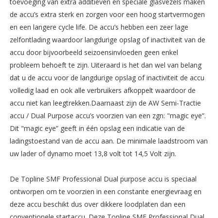
toevoeging van extra additieven en speciale glasvezels maken
de accu’s extra sterk en zorgen voor een hoog startvermogen
en een langere cycle life. De accu’s hebben een zeer lage
zelfontlading waardoor langdurige opslag of inactiviteit van de
accu door bijvoorbeeld seizoensinvloeden geen enkel
probleem behoeft te zijn. Uiteraard is het dan wel van belang
dat u de accu voor de langdurige opslag of inactiviteit de accu
volledig laad en ook alle verbruikers afkoppelt waardoor de
accu niet kan leegtrekken.Daarnaast zijn de AW Semi-Tractie
accu / Dual Purpose accu’s voorzien van een zgn: "magic eye”.
Dit "magic eye” geeft in één opslag een indicatie van de
ladingstoestand van de accu aan. De minimale laadstroom van
uw lader of dynamo moet 13,8 volt tot 14,5 Volt zijn.
De Topline SMF Professional Dual purpose accu is speciaal
ontworpen om te voorzien in een constante energievraag en
deze accu beschikt dus over dikkere loodplaten dan een
conventionele startaccu. Deze Topline SMF Professional Dual