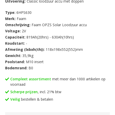
Uitvoering:
Classic loodzuur accu met doppen
Type:
6HPS630
Merk:
Faam
Omschrijving:
Faam OPZS Solar Loodzuur accu
Voltage:
2V
Capaciteit:
819Ah(20hrs) - 630Ah(10hrs)
Koudstart:
-
Afmeting (lxbxh(th)):
118x198x552(552)mm
Gewicht:
35,9kg
Poolstand:
M10 insert
Bodemrand:
B0
Compleet assortiment
met meer dan 1000 artikelen op
voorraad
Scherpe prijzen
, incl. 21% btw
Veilig
bestellen & betalen