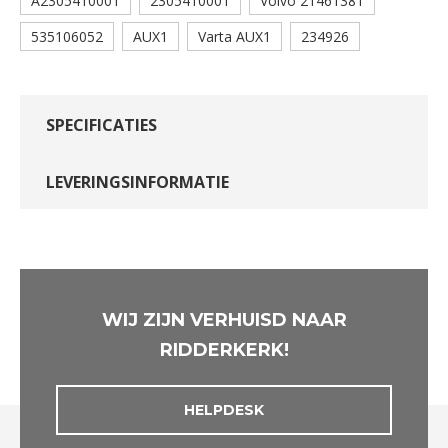
A2305410001
2305410001
Volvo 21461381
535106052
AUX1
Varta AUX1
234926
SPECIFICATIES
LEVERINGSINFORMATIE
WIJ ZIJN VERHUISD NAAR
RIDDERKERK!
HELPDESK