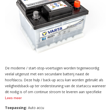
De moderne / start-stop-voertuigen worden tegenwoordig
veelal uitgerust met een secundaire batterij naast de
hoofdaccu. Deze hulp / back-up accu kan worden gebruikt als
veiligheidsback-up ter ondersteuning van de startaccu wanneer
dit nodig is of om continue stroom te leveren aan specifieke
elektrische systemen in deze voertuigen. De VARTA start-stop
Lees meer
AUX1 is direct klaar voor gebruik en komt voor in een aantal
Toepassing:
Auto accu
specifieke auto's van onder andere Mercedes en Volvo.