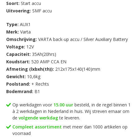
Soort:
Start accu
Uitvoering:
SMF accu
Type:
AUX1
Merk:
Varta
Omschrijving:
VARTA back-up accu / Silver Auxiliary Battery
Voltage:
12V
Capaciteit:
35Ah(20hrs)
Koudstart:
520 AMP CCA EN
Afmeting (lxbxh(th)):
212x175x140(140)mm
Gewicht:
10,6kg
Poolstand:
+ Rechts
Bodemrand:
B1
Op werkdagen voor
15.00 uur
besteld, in de regel binnen 1
à 2 werkdagen in Nederland in huis. Wij streven ernaar om
de
volgende werkdag
te leveren.
Compleet assortiment
met meer dan 1000 artikelen op
voorraad