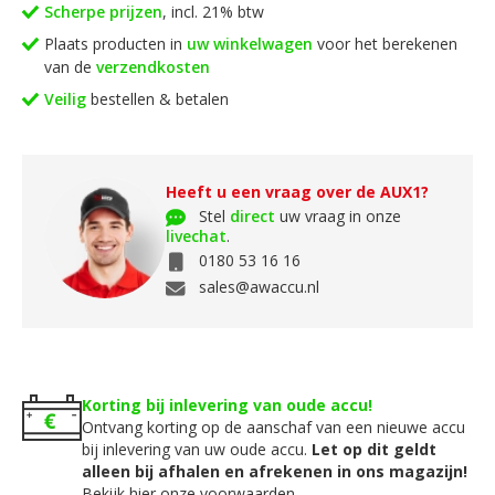
Scherpe prijzen
, incl. 21% btw
Plaats producten in
uw winkelwagen
voor het berekenen
van de
verzendkosten
Veilig
bestellen & betalen
Heeft u een vraag over de AUX1?
Stel
direct
uw vraag in onze
livechat
.
0180 53 16 16
sales@awaccu.nl
Korting bij inlevering van oude accu!
Ontvang korting op de aanschaf van een nieuwe accu
bij inlevering van uw oude accu.
Let op dit geldt
alleen bij afhalen en afrekenen in ons magazijn!
Bekijk hier onze voorwaarden.