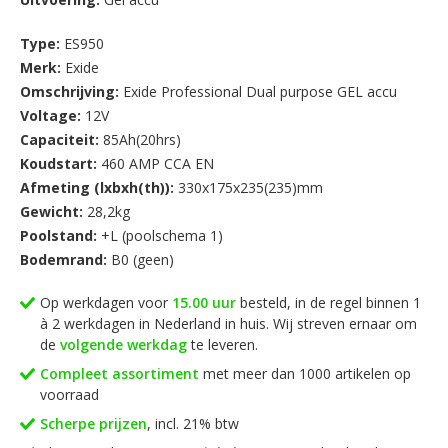
Type:
ES950
Merk:
Exide
Omschrijving:
Exide Professional Dual purpose GEL accu
Voltage:
12V
Capaciteit:
85Ah(20hrs)
Koudstart:
460 AMP CCA EN
Afmeting (lxbxh(th)):
330x175x235(235)mm
Gewicht:
28,2kg
Poolstand:
+L (poolschema 1)
Bodemrand:
B0 (geen)
Op werkdagen voor
15.00 uur
besteld, in de regel binnen 1
à 2 werkdagen in Nederland in huis. Wij streven ernaar om
de
volgende werkdag
te leveren.
Compleet assortiment
met meer dan 1000 artikelen op
voorraad
Scherpe prijzen
, incl. 21% btw