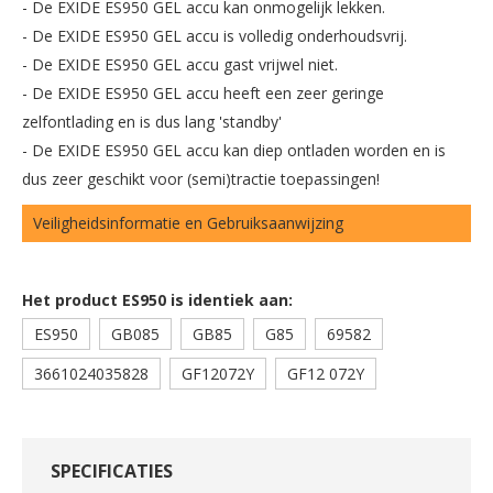
- De EXIDE ES950 GEL accu kan onmogelijk lekken.
- De EXIDE ES950 GEL accu is volledig onderhoudsvrij.
- De EXIDE ES950 GEL accu gast vrijwel niet.
- De EXIDE ES950 GEL accu heeft een zeer geringe
zelfontlading en is dus lang 'standby'
- De EXIDE ES950 GEL accu kan diep ontladen worden en is
dus zeer geschikt voor (semi)tractie toepassingen!
Veiligheidsinformatie en Gebruiksaanwijzing
Het product ES950 is identiek aan:
ES950
GB085
GB85
G85
69582
3661024035828
GF12072Y
GF12 072Y
SPECIFICATIES