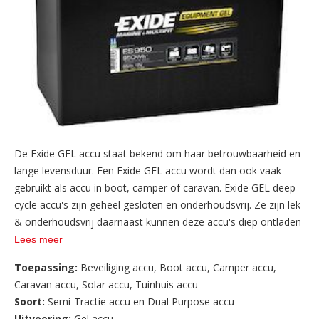
De Exide GEL accu staat bekend om haar betrouwbaarheid en
lange levensduur. Een Exide GEL accu wordt dan ook vaak
gebruikt als accu in boot, camper of caravan. Exide GEL deep-
cycle accu's zijn geheel gesloten en onderhoudsvrij. Ze zijn lek-
& onderhoudsvrij daarnaast kunnen deze accu's diep ontladen
worden (tot 70%). Verdere voordelen zijn dat deze accu's
Lees meer
vrijwel niet gassen en sneller stroom opnemen.
Toepassing:
Beveiliging accu
,
Boot accu
,
Camper accu
,
Caravan accu
,
Solar accu
,
Tuinhuis accu
Soort:
Semi-Tractie accu en Dual Purpose accu
Uitvoering:
Gel accu