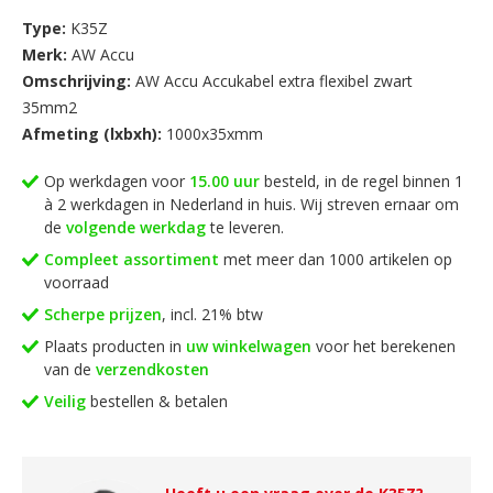
Ongetwijfeld hebben wij ook voor u de juiste accukabel
Type:
K35Z
voorradig en deze bestelt u heel eenvoudig, snel en goedkoop
Merk:
AW Accu
bij ons online. Uiteraard kunt u ook gewoon bij ons
Omschrijving:
AW Accu Accukabel extra flexibel zwart
langskomen want wij hebben alle accukabel en toebehoren
35mm2
ruimschoots voorradig!
Afmeting (lxbxh):
1000x35xmm
Op werkdagen voor
15.00 uur
besteld, in de regel binnen 1
à 2 werkdagen in Nederland in huis. Wij streven ernaar om
de
volgende werkdag
te leveren.
Compleet assortiment
met meer dan 1000 artikelen op
voorraad
Scherpe prijzen
, incl. 21% btw
Plaats producten in
uw winkelwagen
voor het berekenen
van de
verzendkosten
Veilig
bestellen & betalen