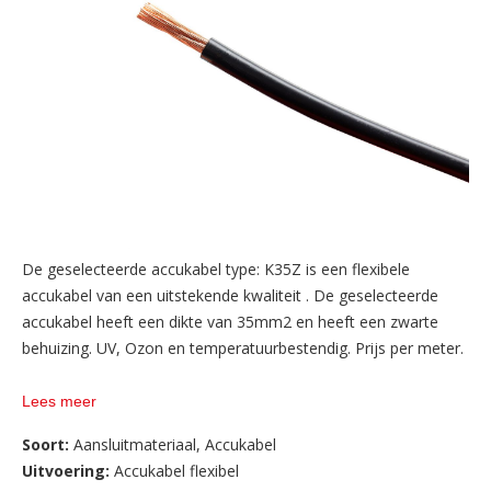
De geselecteerde accukabel type: K35Z is een flexibele
accukabel van een uitstekende kwaliteit . De geselecteerde
accukabel heeft een dikte van 35mm2 en heeft een zwarte
behuizing. UV, Ozon en temperatuurbestendig. Prijs per meter.
Bij AW ACCU BV vindt u een ruim assortiment aan
Lees meer
verschillende soorten en maten accukabels. Wij zijn specialist
Soort:
Aansluitmateriaal
,
Accukabel
op gebied van accukabel en kunnen u rechtstreeks vanaf de
Uitvoering:
Accukabel flexibel
bron zeer scherpe prijzen en condities bieden voor accukabel.