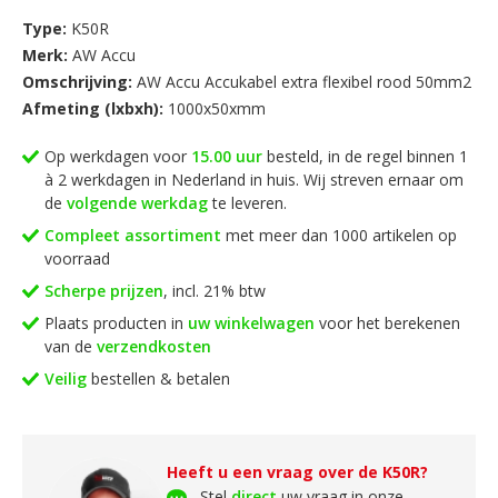
Ongetwijfeld hebben wij ook voor u de juiste accukabel
Type:
K50R
voorradig en deze bestelt u heel eenvoudig, snel en goedkoop
Merk:
AW Accu
bij ons online. Uiteraard kunt u ook gewoon bij ons
Omschrijving:
AW Accu Accukabel extra flexibel rood 50mm2
langskomen want wij hebben alle accukabel en toebehoren
Afmeting (lxbxh):
1000x50xmm
ruimschoots voorradig!
Op werkdagen voor
15.00 uur
besteld, in de regel binnen 1
à 2 werkdagen in Nederland in huis. Wij streven ernaar om
de
volgende werkdag
te leveren.
Compleet assortiment
met meer dan 1000 artikelen op
voorraad
Scherpe prijzen
, incl. 21% btw
Plaats producten in
uw winkelwagen
voor het berekenen
van de
verzendkosten
Veilig
bestellen & betalen
Heeft u een vraag over de K50R?
Stel
direct
uw vraag in onze