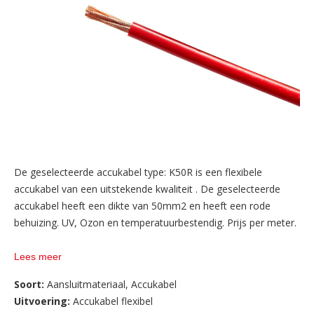
De geselecteerde accukabel type: K50R is een flexibele
accukabel van een uitstekende kwaliteit . De geselecteerde
accukabel heeft een dikte van 50mm2 en heeft een rode
behuizing. UV, Ozon en temperatuurbestendig. Prijs per meter.
Bij AW ACCU BV vindt u een ruim assortiment aan
Lees meer
verschillende soorten en maten accukabels. Wij zijn specialist
Soort:
Aansluitmateriaal
,
Accukabel
op gebied van accukabel en kunnen u rechtstreeks vanaf de
Uitvoering:
Accukabel flexibel
bron zeer scherpe prijzen en condities bieden voor accukabel.