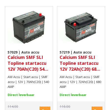
57029 | Auto accu
57219 | Auto accu
Calcium SMF SLI
Calcium SMF SLI
Topline startaccu
Topline startaccu
12V 70Ah(C20) 540
12V 72Ah(C20) 680
AMP
AMP
AW Accu | Start accu | SMF
AW Accu | Start accu | SMF
accu | 12V | 70Ah(C20) | 540
accu | 12V | 72Ah(C20) | 680
AMP
AMP
Direct leverbaar
Direct leverbaar
114.00
116.00