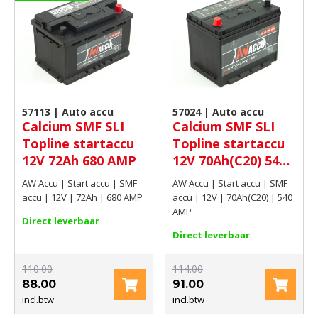
57113 | Auto accu
57024 | Auto accu
Calcium SMF SLI
Calcium SMF SLI
Topline startaccu
Topline startaccu
12V 72Ah 680 AMP
12V 70Ah(C20) 540
AMP
AW Accu | Start accu | SMF
AW Accu | Start accu | SMF
accu | 12V | 72Ah | 680 AMP
accu | 12V | 70Ah(C20) | 540
AMP
Direct leverbaar
Direct leverbaar
110.00
114.00
88.00
91.00
incl.btw
incl.btw