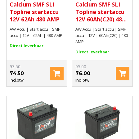
Calcium SMF SLI
Calcium SMF SLI
Topline startaccu
Topline startaccu
12V 62Ah 480 AMP
12V 60Ah(C20) 480
AMP
AW Accu | Start accu | SMF
AW Accu | Start accu | SMF
accu | 12V | 62Ah | 480 AMP
accu | 12V | 60Ah(C20) | 480
AMP
Direct leverbaar
Direct leverbaar
93.50
95.00
74.50
76.00
incl.btw
incl.btw