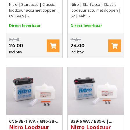
Nitro | Start accu | Classic
Nitro | Start accu | Classic
loodzuur accu met doppen |
loodzuur accu met doppen |
6V | 4Ah | -
6V | 4Ah | -
Direct leverbaar
Direct leverbaar
27.50
27.50
24.00
24.00
incl.btw
incl.btw
6N6-3B-1 WA / 6N6-3B-1
B39-6 WA / B39-6 |
Nitro Loodzuur
Nitro Loodzuur
| Motor accu
Motor accu