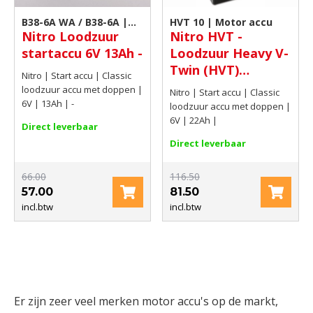
B38-6A WA / B38-6A |
HVT 10 | Motor accu
Nitro Loodzuur
Nitro HVT -
Motor accu
startaccu 6V 13Ah -
Loodzuur Heavy V-
Twin (HVT)
Nitro | Start accu | Classic
motoraccu 6V 22Ah
loodzuur accu met doppen |
Nitro | Start accu | Classic
6V | 13Ah | -
loodzuur accu met doppen |
6V | 22Ah |
Direct leverbaar
Direct leverbaar
66.00
116.50
57.00
81.50
incl.btw
incl.btw
Er zijn zeer veel merken motor accu's op de markt,