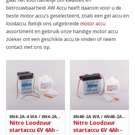
gaat het voornamelijk om kwaliteit en
betrouwbaarheid. AW Accu heeft daarom voor u de
beste motor accu's geselecteerd, zoals een gel accu en
loodaccu. Bekijk ons uitgebreide
motor accu
assortiment en gebruik onze handige motor accu
zoeker om een geschikte accu te vinden of neem
contact met ons op.
6N4-2A-4 WA / 6N4-2A-4
6N4B-2A WA / 6N4B-2A |
Nitro Loodzuur
Nitro Loodzuur
| Motor accu
Motor accu
startaccu 6V 4Ah -
startaccu 6V 4Ah -