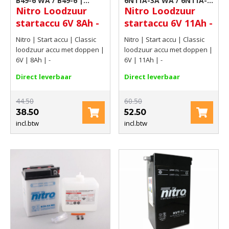
B49-6 WA / B49-6 |
6N11A-3A WA / 6N11A-
Nitro Loodzuur
Nitro Loodzuur
Motor accu
3A | Motor accu
startaccu 6V 8Ah -
startaccu 6V 11Ah -
Nitro | Start accu | Classic
Nitro | Start accu | Classic
loodzuur accu met doppen |
loodzuur accu met doppen |
6V | 8Ah | -
6V | 11Ah | -
Direct leverbaar
Direct leverbaar
44.50
60.50
38.50
52.50
incl.btw
incl.btw