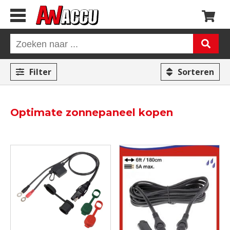
Filter
Sorteren
Optimate zonnepaneel kopen