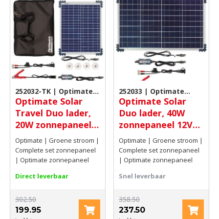
252032-TK | Optimate
252033 | Optimate
Optimate Solar
Optimate Solar
zonnepaneel
zonnepaneel
Travel Duo lader,
Duo lader, 40W
20W zonnepaneel
zonnepaneel 12V
12V 1,67 AMP
3,33 AMP maximale
Optimate | Groene stroom |
Optimate | Groene stroom |
maximale
laadstroom.
Complete set zonnepaneel
Complete set zonnepaneel
laadstroom.
| Optimate zonnepaneel
| Optimate zonnepaneel
Direct leverbaar
Snel leverbaar
302.50
358.50
199.95
237.50