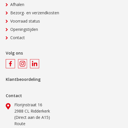
Afhalen
Bezorg- en verzendkosten
Voorraad status
Openingstijden
Contact
Volg ons
Klantbeoordeling
Contact
Florijnstraat 16
2988 CL Ridderkerk
(Direct aan de A15)
Route