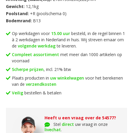
Kortom; met een deze Topline accu van AW ACCU bent u
Gewicht:
12,1kg
ervan verzekerd dat uw accu betrouwbaar is en bovendien ook
Poolstand:
+R (poolschema 0)
nog eens lang meegaat!
Bodemrand:
B13
Op werkdagen voor
15.00 uur
besteld, in de regel binnen 1
à 2 werkdagen in Nederland in huis. Wij streven ernaar om
de
volgende werkdag
te leveren.
Compleet assortiment
met meer dan 1000 artikelen op
voorraad
Scherpe prijzen
, incl. 21% btw
Plaats producten in
uw winkelwagen
voor het berekenen
van de
verzendkosten
Veilig
bestellen & betalen
Heeft u een vraag over de 54577?
Stel
direct
uw vraag in onze
livechat
.