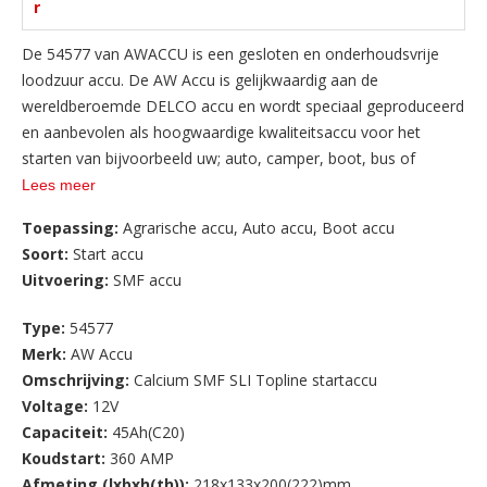
r
De 54577 van AWACCU is een gesloten en onderhoudsvrije
loodzuur accu. De AW Accu is gelijkwaardig aan de
wereldberoemde DELCO accu en wordt speciaal geproduceerd
en aanbevolen als hoogwaardige kwaliteitsaccu voor het
starten van bijvoorbeeld uw; auto, camper, boot, bus of
aggregaat. Behoudens tijdige lading heeft u verder geen
Lees meer
omkijken of onderhoud aan deze accu. U kunt de accu na
Toepassing:
Agrarische accu
,
Auto accu
,
Boot accu
aanschaf direct aansluiten en gebruiken.
Soort:
Start accu
Uitvoering:
SMF accu
AW ACCU heeft ruime ervaring als leverancier en importeur
van accu ’s voor vrijwel alle toepassingen. Omdat wij de accu’s
Type:
54577
rechtstreeks importeren van de diverse gerenommeerde
Merk:
AW Accu
fabrikanten, kunnen wij u de accu’s onder ons eigen AWACCU
Omschrijving:
Calcium SMF SLI Topline startaccu
private label tegen zeer scherpe fabrieksprijzen aanbieden.
Voltage:
12V
Bovendien staan wij voor onze kwaliteit en service en krijgt u
Capaciteit:
45Ah(C20)
op al onze accu’s garantie op fabrieks- en constructiefouten.
Koudstart:
360 AMP
Afmeting (lxbxh(th)):
218x133x200(222)mm