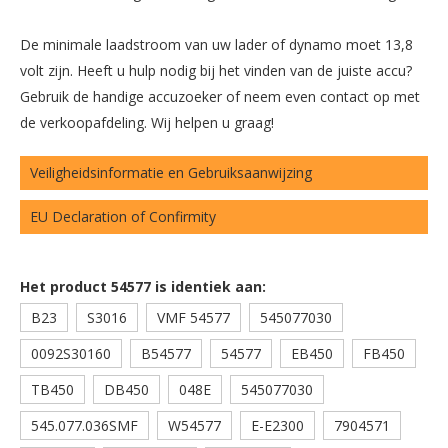
De minimale laadstroom van uw lader of dynamo moet 13,8
volt zijn. Heeft u hulp nodig bij het vinden van de juiste accu?
Gebruik de handige accuzoeker of neem even contact op met
de verkoopafdeling. Wij helpen u graag!
Veiligheidsinformatie en Gebruiksaanwijzing
EU Declaration of Confirmity
Het product 54577 is identiek aan:
B23
S3016
VMF 54577
545077030
0092S30160
B54577
54577
EB450
FB450
TB450
DB450
048E
545077030
545.077.036SMF
W54577
E-E2300
7904571