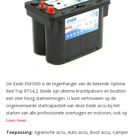
De Exide EM1000 is de tegenhanger van de bekende Optima
Red Top RTS4,2. Beide zijn ultieme krachtpatsers en bezitten
een zeer hoog startvermogen. U kunt vertrouwen op de
ongeëvenaarde startcapaciteit van deze Exide accu bij het
starten van alle professionele voertuigen en motoren, ook op
de meest cruciale momenten. De robuuste, lekvrije constructie
Lees meer
is schok- en trillingsbestendig en zorgt voor onderhoudsvrij
Toepassing:
Agrarische accu
,
Auto accu
,
Boot accu
,
Camper
startvermogen, waar je je ook bevindt. De Exide EM1000 gast