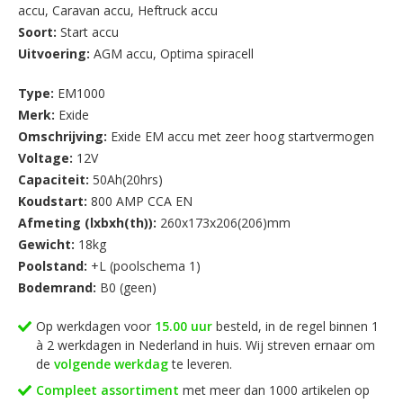
accu
,
Caravan accu
,
Heftruck accu
daarnaast vrijwel niet en is dus zeer geschikt als startaccu bij u
Soort:
Start accu
aanboort van uw camper, caravan of boot.
Uitvoering:
AGM accu
,
Optima spiracell
Type:
EM1000
Merk:
Exide
Omschrijving:
Exide EM accu met zeer hoog startvermogen
Voltage:
12V
Capaciteit:
50Ah(20hrs)
Koudstart:
800 AMP CCA EN
Afmeting (lxbxh(th)):
260x173x206(206)mm
Gewicht:
18kg
Poolstand:
+L (poolschema 1)
Bodemrand:
B0 (geen)
Op werkdagen voor
15.00 uur
besteld, in de regel binnen 1
à 2 werkdagen in Nederland in huis. Wij streven ernaar om
de
volgende werkdag
te leveren.
Compleet assortiment
met meer dan 1000 artikelen op