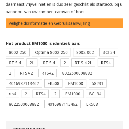
daarnaast vrijwel niet en is dus zeer geschikt als startaccu bij u
aanboort van uw camper, caravan of boot.
Veiligheidsinformatie en Gebruiksaanwijzing
Het product EM1000 is identiek aan:
8002-250
Optima 8002-250
8002-002
BCI 34
RT S 4
2L
RT S 4
2
RT S 4.2L
RTS4
2
RTS4.2
RTS42
8022500008882
4016987113462
EK508
EM1000
58231
rts4
2
RTS4
2
EM1000
BCI 34
8022500008882
4016987113462
EK508