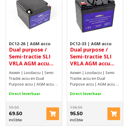
DC12-26 | AGM accu
DC12-33 | AGM accu
Dual purpose /
Dual purpose /
Semi-tractie SLI
Semi-tractie SLI
VRLA AGM accu
VRLA AGM accu
12V 26Ah(C20)
12V 34,62Ah(C20)
Axiwin | Loodaccu | Semi-
Axiwin | Loodaccu | Semi-
Tractie accu en Dual
Tractie accu en Dual
Purpose accu | AGM accu |
Purpose accu | AGM accu |
12V | 26Ah(C20)
12V | 34,62Ah(C20)
Direct leverbaar
Direct leverbaar
99.50
136.50
69.50
95.50
incl.btw
incl.btw