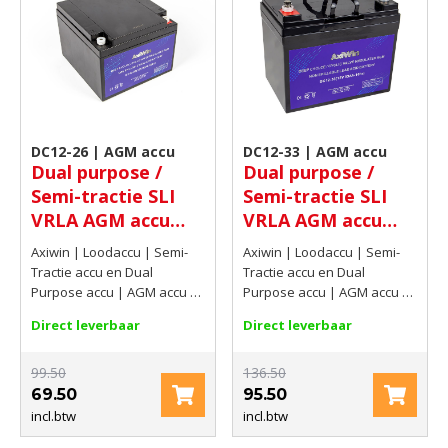
DC12-26 | AGM accu
DC12-33 | AGM accu
Dual purpose /
Dual purpose /
Semi-tractie SLI
Semi-tractie SLI
VRLA AGM accu
VRLA AGM accu
12V 26Ah(C20)
12V 34,62Ah(C20)
Axiwin | Loodaccu | Semi-
Axiwin | Loodaccu | Semi-
Tractie accu en Dual
Tractie accu en Dual
Purpose accu | AGM accu |
Purpose accu | AGM accu |
12V | 26Ah(C20)
12V | 34,62Ah(C20)
Direct leverbaar
Direct leverbaar
99.50
136.50
69.50
95.50
incl.btw
incl.btw